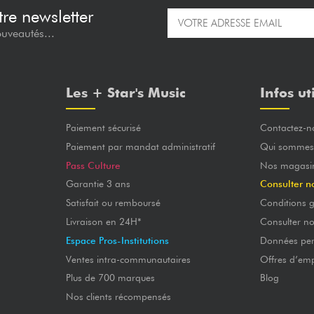
re newsletter
ouveautés...
Les + Star's Music
Infos ut
Paiement sécurisé
Contactez-n
Paiement par mandat administratif
Qui sommes
Pass Culture
Nos magasi
Garantie 3 ans
Consulter n
Satisfait ou remboursé
Conditions g
Livraison en 24H*
Consulter n
Espace Pros-Institutions
Données per
Ventes intra-communautaires
Offres d’emp
Plus de 700 marques
Blog
Nos clients récompensés