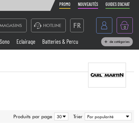
PROMO
NOUVEAUTÉS
GUIDES D'ACHAT
FR
MAGASINS
HOTLINE
0
Belgique
Sono
Eclairage
Batteries & Percu
de catégories
België
Claviers & Pianos
España
Casques
Deutschland
Nederland
Sono
English
Vents
Produits par page
Trier
Câbles & Access.