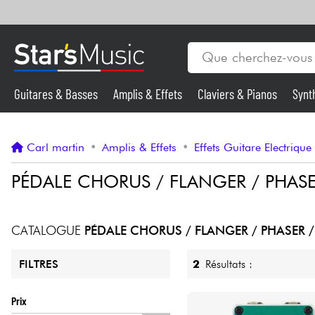
Guitares & Basses
Amplis & Effets
Claviers & Pianos
Synt
Vents
Guitares & Basses
Carl martin
•
Amplis & Effets
•
Effets Guitare Electrique
Synthés & Sampleurs
PÉDALE CHORUS / FLANGER / PHAS
Micros & HF
CATALOGUE
PÉDALE CHORUS / FLANGER / PHASER 
Eclairage
2
Résultats :
FILTRES
Violons & Quatuor
Prix