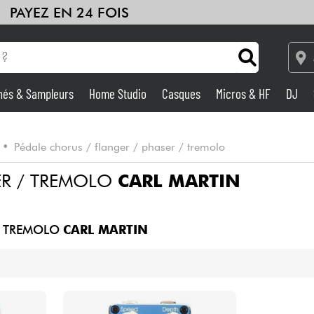
PAYEZ EN 24 FOIS
hés & Sampleurs
Home Studio
Casques
Micros & HF
DJ
Amplis & Effets
•
Pédale chorus / flanger / phaser / tremolo
Home Studio
ER / TREMOLO
CARL MARTIN
DJ
/ TREMOLO
CARL MARTIN
Batteries & Percu
Eveil Musical