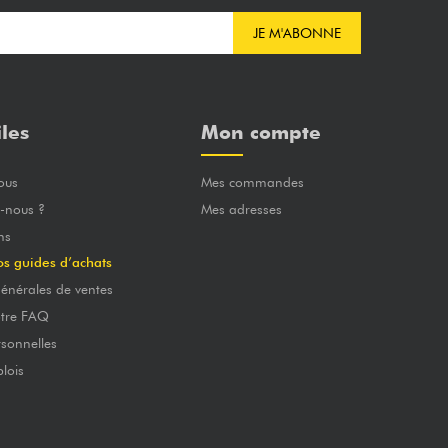
JE M'ABONNE
iles
Mon compte
ous
Mes commandes
-nous ?
Mes adresses
ns
os guides d’achats
énérales de ventes
otre FAQ
sonnelles
lois