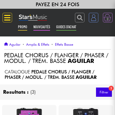
PAYEZ EN 24 FOIS
0
PROMO
NOUVEAUTÉS
GUIDES D'ACHAT
Langue
Aguilar
•
Amplis & Effets
•
Effets Basse
Guitares & Basses
PEDALE CHORUS / FLANGER / PHASER /
MODUL. / TREM. BASSE
AGUILAR
Amplis & Effets
CATALOGUE
PEDALE CHORUS / FLANGER /
PHASER / MODUL. / TREM. BASSE
AGUILAR
Claviers & Pianos
1
Resultats :
(3)
Filtrer
Synthés & Sampleurs
Home Studio