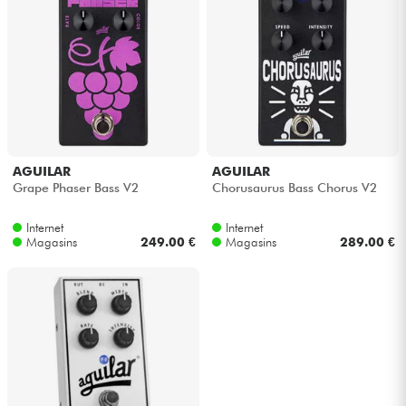
Casques
Micros & HF
DJ
Sono
AGUILAR
AGUILAR
Grape Phaser Bass V2
Chorusaurus Bass Chorus V2
Eclairage
Internet
Internet
Magasins
249.00 €
Magasins
289.00 €
Batteries & Percu
Vents
Violons & Quatuor
Eveil Musical