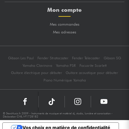
Mon compte
Mes commandes
Mes adresses
Gibson Les Paul
Fender Stratocaster
Fender Telecaster
Gibson SG
Yamaha Clavinova
Yamaha PSR
Focusrite Scarlett
Guitare électrique pour débuter
Guitare acoustique pour débuter
Piano Numérique Yamaha
© StarsMusic.fr 2009 - Instruments de musique et matériel dj, studio, lumière et sonorisation -
Déclaration CNIL N°1728182
Vos choix en matière de confidentialité