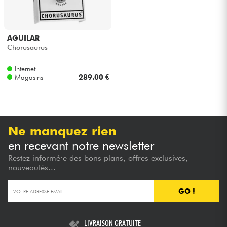
Câbles & Access.
AGUILAR
Chorusaurus
HiFi
Internet
Magasins
289.00 €
Packs
Voir nos marques
Ne manquez rien
en recevant notre newsletter
Restez informé·e des bons plans, offres exclusives,
nouveautés...
GO !
LIVRAISON GRATUITE