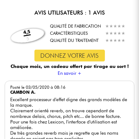
AVIS UTILISATEURS : 1 AVIS
QUALITÉ DE FABRICATION
★
★
★
★
★
★
★
★
★
★
4,5
CARACTÉRISTIQUES
★
★
★
★
★
★
★
★
★
★
5
QUALITÉ DU TRAITEMENT
★
★
★
★
★
★
★
★
★
★
DONNEZ VOTRE AVIS
Chaque mois, un cadeau offert
par tirage au sort !
En savoir +
Posté le 03/05/2020 à 08:16
CAMBON A.
Excellent processeur d'effet digne des grands modèles de
la marque.
Clairement orienté reverb, on trouve cependant de
nombreux delais, chorus, pitch etc... de bonne facture.
Pour une fois chez Lexicon, l'interface d'utilisation est
améliorée.
De très grandes reverb mais je regrette que les noms
donnés ne soient pas trop explicites...