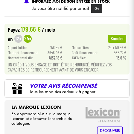
INFORMEZ MOI DE SON ENTREE EN STOCK
Je veux être notifié par email
Go
Câbles & Access.
179.66 €
Payez
/ mois
HiFi
12x
24x
en
Simuler
Packs
Apport initial:
158.54 €
Mensualités:
23 x 179.66 €
Montant financement:
3646.46 €
Coût financement:
485.72 €
Montant total dù:
4132.18 €
TAEG fixe:
13.6 %
Voir nos marques
UN CRÉDIT VOUS ENGAGE ET DOIT ÊTRE REMBOURSÉ. VÉRIFIEZ VOS
CAPACITÉS DE REMBOURSEMENT AVANT DE VOUS ENGAGER.
VOTRE AVIS RÉCOMPENSÉ
Tous les mois des cadeaux à gagner
LA MARQUE LEXICON
En apprendre plus sur la marque
Lexicon et découvrir l'ensemble du
catalogue.
DÉCOUVRIR