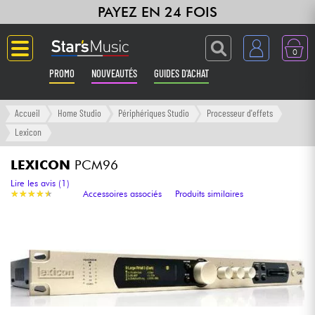
PAYEZ EN 24 FOIS
0
PROMO
NOUVEAUTÉS
GUIDES D'ACHAT
Langue
Accueil
Home Studio
Périphériques Studio
Processeur d'effets
Lexicon
Guitares & Basses
LEXICON
PCM96
Amplis & Effets
Lire les avis (1)
★
★
★
★
★
★
★
★
★
★
Accessoires associés
Produits similaires
Claviers & Pianos
Synthés & Sampleurs
Home Studio