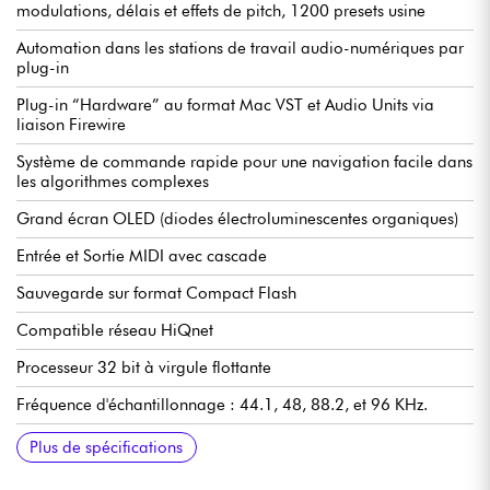
modulations, délais et effets de pitch, 1200 presets usine
Automation dans les stations de travail audio-numériques par
plug-in
Plug-in “Hardware” au format Mac VST et Audio Units via
liaison Firewire
Système de commande rapide pour une navigation facile dans
les algorithmes complexes
Grand écran OLED (diodes électroluminescentes organiques)
Entrée et Sortie MIDI avec cascade
Sauvegarde sur format Compact Flash
Compatible réseau HiQnet
Processeur 32 bit à virgule flottante
Fréquence d'échantillonnage : 44.1, 48, 88.2, et 96 KHz.
Entrées et sorties numériques AES/EBU
Entrées et sorties analogiques sur XLR symétriques
Sélection de sensibilité d’entrée et de sortie à +4dBu ou
Entrée horloge externe sur connecteur BNC
Plus de spécifications
-10dBV