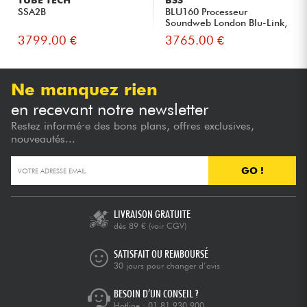
TUBE TECH
BSS
SSA2B
BLU160 Processeur
Soundweb London Blu-Link,
châss...
3799.00 €
3765.00 €
Ne manquez rien
en recevant notre newsletter
Restez informé·e des bons plans, offres exclusives,
nouveautés...
GO !
LIVRAISON GRATUITE
dès 89 €
(voir CGV)
SATISFAIT OU REMBOURSÉ
30 jours pour changer d’avis
BESOIN D’UN CONSEIL ?
Hotline :
01 81 930 900