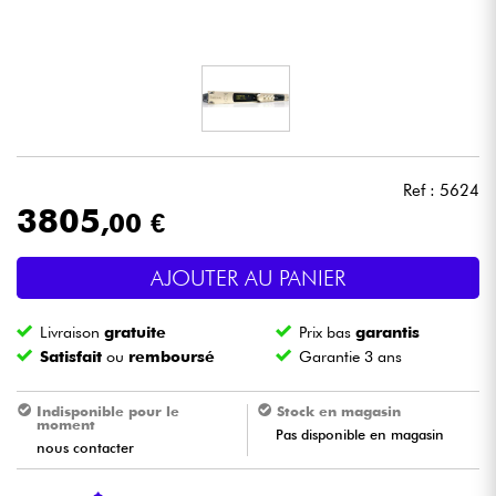
Casques
Micros & HF
DJ
Ref : 5624
Sono
3805
,00 €
Eclairage
AJOUTER AU PANIER
Batteries & Percu
Livraison
gratuite
Prix bas
garantis
Satisfait
ou
remboursé
Garantie 3 ans
Vents
Indisponible pour le
Stock en magasin
moment
Violons & Quatuor
Pas disponible en magasin
nous contacter
Eveil Musical