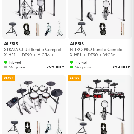
Câbles & Access.
HiFi
ALESIS
ALESIS
Packs
STRATA CLUB Bundle Complet -
NITRO PRO Bundle Complet -
X-HP1 + DT90 + VIC5A +
X-HP1 + DT90 + VIC5A
Voir nos marques
HH45WN + HP30
Internet
Internet
Magasins
1795.00 €
Magasins
759.00 €
PACKS
PACKS