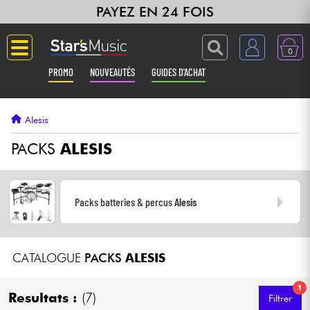
PAYEZ EN 24 FOIS
0
PROMO
NOUVEAUTÉS
GUIDES D'ACHAT
Langue
Alesis
Guitares & Basses
PACKS
ALESIS
Amplis & Effets
Packs batteries & percus
Alesis
Claviers & Pianos
Synthés & Sampleurs
CATALOGUE
PACKS
ALESIS
Home Studio
1
Resultats :
(7)
Filtrer