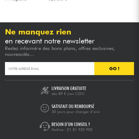
Ne manquez rien
en recevant notre newsletter
Restez informé·e des bons plans, offres exclusives,
nouveautés...
GO !
LIVRAISON GRATUITE
dès 89 €
(voir CGV)
SATISFAIT OU REMBOURSÉ
30 jours pour changer d’avis
BESOIN D’UN CONSEIL ?
Hotline :
01 81 930 900