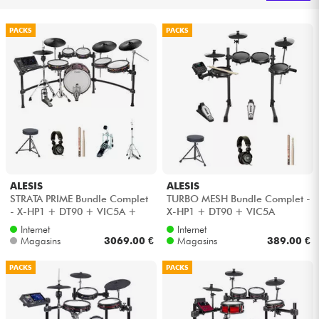
Casques
PACKS
PACKS
Micros & HF
DJ
Sono
Eclairage
ALESIS
ALESIS
STRATA PRIME Bundle Complet
TURBO MESH Bundle Complet -
Batteries & Percu
- X-HP1 + DT90 + VIC5A +
X-HP1 + DT90 + VIC5A
HH45WN + HP30
Internet
Internet
Vents
Magasins
3069.00 €
Magasins
389.00 €
PACKS
PACKS
Violons & Quatuor
Eveil Musical