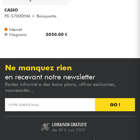
CASIO
PX-S7000HM + Banquette
Internet
Magasins
3050.00 €
Ne manquez rien
en recevant notre newsletter
Restez informé·e des bons plans, offres exclusives,
nouveautés...
GO !
LIVRAISON GRATUITE
dès 89 €
(voir CGV)