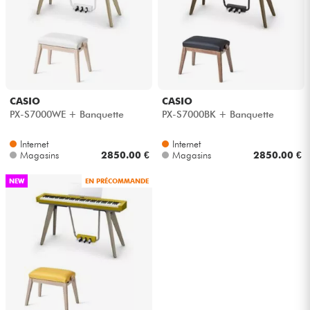
Câbles & Access.
HiFi
CASIO
CASIO
Packs
PX-S7000WE + Banquette
PX-S7000BK + Banquette
Voir nos marques
Internet
Internet
Magasins
2850.00 €
Magasins
2850.00 €
NEW
EN PRÉCOMMANDE