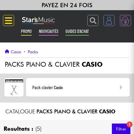
PAYEZ EN 24 FOIS
0
PROMO
NOUVEAUTÉS
GUIDES D'ACHAT
Langue
Casio
•
Packs
Guitares & Basses
PACKS PIANO & CLAVIER
CASIO
Amplis & Effets
Pack clavier
Casio
Claviers & Pianos
Synthés & Sampleurs
CATALOGUE
PACKS PIANO & CLAVIER
CASIO
Home Studio
1
Resultats :
(5)
Filtrer