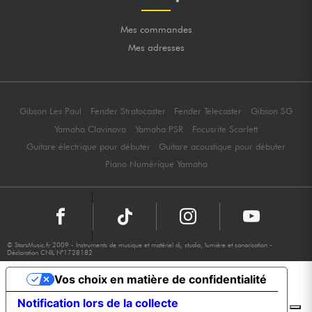
Mes commandes
Mes adresses
Gibson Les Paul
Fender Stratocaster
Fender Telecaster
Gibson SG
Yamaha Clavinova
Yamaha PSR
Focusrite Scarlett
Guitare électrique pour débuter
Guitare acoustique pour débuter
Piano Numérique Yamaha
© StarsMusic.fr 2009 - Instruments de musique et matériel dj, studio, lumière et sonorisation -
Déclaration CNIL N°1728182
Vos choix en matière de confidentialité
Notification lors de la collecte