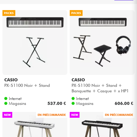
Casques
PACKS
PACKS
Micros & HF
DJ
Sono
Eclairage
CASIO
CASIO
PX-S1100 Noir + Stand
PX-S1100 Noir + Stand +
Batteries & Percu
Banquette + Casque + x HP1
Internet
Internet
Vents
Magasins
537.00 €
Magasins
606.00 €
NEW
EN PRÉCOMMANDE
NEW
EN PRÉCOMMANDE
Violons & Quatuor
Eveil Musical