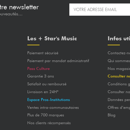
re newsletter
ouveautés...
Les + Star's Music
Infos ut
Paiement sécurisé
Contactez-n
Paiement par mandat administratif
Qui sommes
Pass Culture
Nos magasi
Garantie 3 ans
Consulter n
Satisfait ou remboursé
Conditions g
Livraison en 24H*
Consulter n
Espace Pros-Institutions
Données per
Ventes intra-communautaires
Offres d’emp
Plus de 700 marques
Blog
Nos clients récompensés