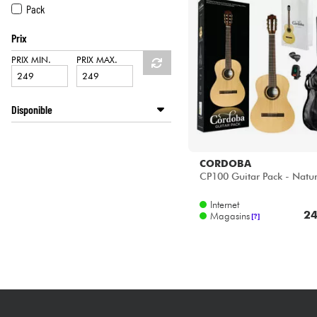
HiFi
Pack
Prix
PRIX MIN.
PRIX MAX.
Disponible
Disponible en ligne
Star's Music Lille
CORDOBA
CP100 Guitar Pack - Natur
Internet
24
Magasins
[?]