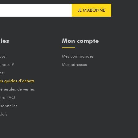
JE M'ABONNE
iles
Mon compte
ous
Mes commandes
-nous ?
Mes adresses
ns
os guides d’achats
énérales de ventes
otre FAQ
sonnelles
lois