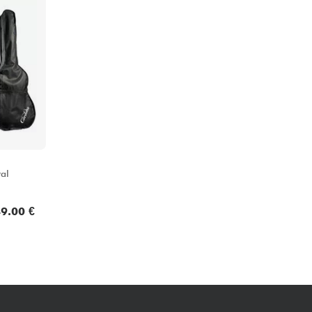
Packs
Voir nos marques
al
9.00 €