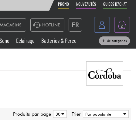
PROMO
NOUVEAUTÉS
GUIDES D'ACHAT
FR
MAGASINS
HOTLINE
0
Belgique
Sono
Eclairage
Batteries & Percu
de catégories
België
Claviers & Pianos
España
Casques
Deutschland
Nederland
Sono
English
Vents
Produits par page
Trier
Câbles & Access.