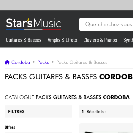
Guitares & Basses
Amplis & Effets
Claviers & Pianos
Synt
Vents
Guitares & Basses
Cordoba
•
Packs
•
Packs Guitares & Basses
Synthés & Sampleurs
PACKS GUITARES & BASSES
CORDOB
Micros & HF
CATALOGUE
PACKS GUITARES & BASSES
CORDOBA
Eclairage
1
Résultats :
FILTRES
Violons & Quatuor
Offres