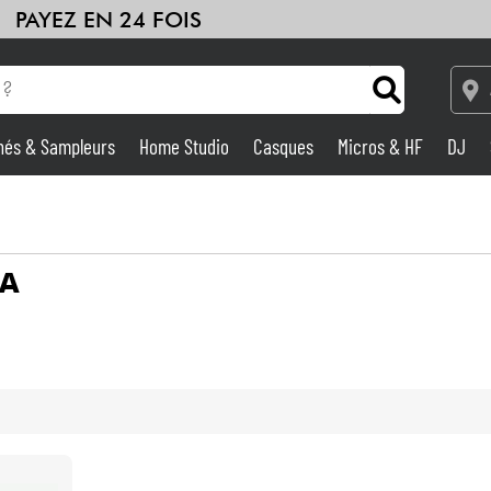
PAYEZ EN 24 FOIS
hés & Sampleurs
Home Studio
Casques
Micros & HF
DJ
Amplis & Effets
Home Studio
A
DJ
Batteries & Percu
Eveil Musical