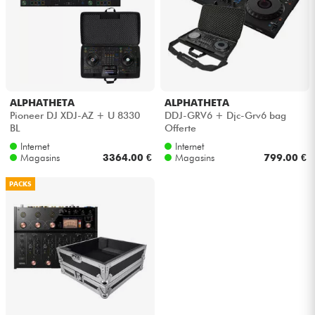
Casques
Micros & HF
DJ
ALPHATHETA
ALPHATHETA
Pioneer DJ XDJ-AZ + U 8330
DDJ-GRV6 + Djc-Grv6 bag
Sono
BL
Offerte
Internet
Internet
Magasins
3364.00 €
Magasins
799.00 €
Eclairage
PACKS
Batteries & Percu
Vents
Violons & Quatuor
Eveil Musical