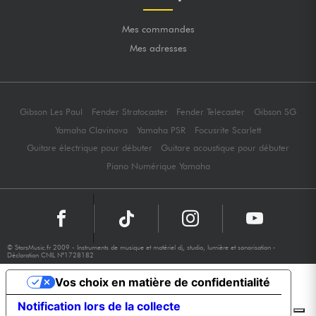
Mes commandes
Mes adresses
Gibson Les Paul
Fender Stratocaster
Fender Telecaster
Gibson SG
Yamaha Clavinova
Yamaha PSR
Focusrite Scarlett
Guitare électrique pour débuter
Guitare acoustique pour débuter
Piano Numérique Yamaha
© StarsMusic.fr 2009 - Instruments de musique et matériel dj, studio, lumière et sonorisation -
Déclaration CNIL N°1728182
Vos choix en matière de confidentialité
Notification lors de la collecte