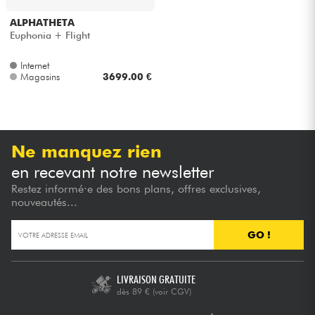
ALPHATHETA
Câbles & Access.
Euphonia + Flight
Internet
HiFi
Magasins
3699.00 €
Packs
Voir nos marques
Ne manquez rien
en recevant notre newsletter
Restez informé·e des bons plans, offres exclusives,
nouveautés...
GO !
LIVRAISON GRATUITE
dès 89 €
(voir CGV)