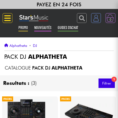
PAYEZ EN 24 FOIS
0
PROMO
NOUVEAUTÉS
GUIDES D'ACHAT
Langue
Alphatheta
•
DJ
Guitares & Basses
PACK DJ
ALPHATHETA
Amplis & Effets
CATALOGUE
PACK DJ
ALPHATHETA
1
Claviers & Pianos
Resultats :
(3)
Filtrer
Synthés & Sampleurs
PACKS
PACKS
Home Studio