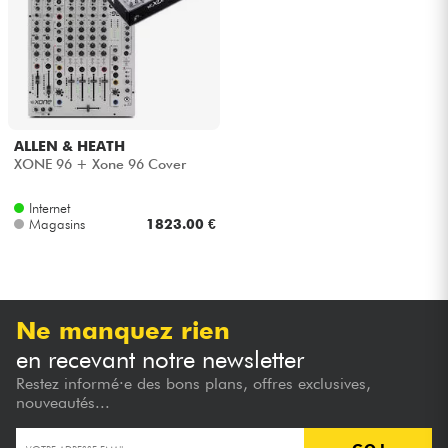
Casques
Micros & HF
DJ
ALLEN & HEATH
XONE 96 + Xone 96 Cover
Sono
Internet
Magasins
1823.00 €
Eclairage
Batteries & Percu
Ne manquez rien
Vents
en recevant notre newsletter
Restez informé·e des bons plans, offres exclusives,
Violons & Quatuor
nouveautés...
Eveil Musical