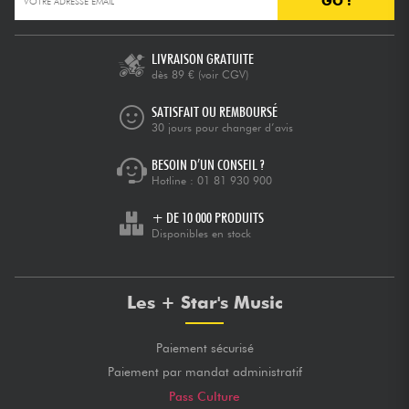
GO !
Câbles & Access.
LIVRAISON GRATUITE
dès 89 €
(voir CGV)
HiFi
SATISFAIT OU REMBOURSÉ
30 jours pour changer d’avis
Packs
BESOIN D’UN CONSEIL ?
Hotline :
01 81 930 900
Voir nos marques
+ DE 10 000 PRODUITS
Disponibles en stock
Les + Star's Music
Paiement sécurisé
Paiement par mandat administratif
Pass Culture