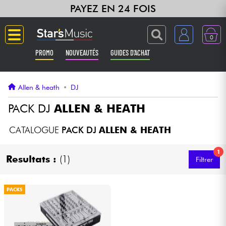
PAYEZ EN 24 FOIS
0
PROMO
NOUVEAUTÉS
GUIDES D'ACHAT
Langue
Allen & heath
•
DJ
Guitares & Basses
PACK DJ
ALLEN & HEATH
Amplis & Effets
CATALOGUE
PACK DJ
ALLEN & HEATH
1
Claviers & Pianos
Resultats :
(1)
Filtrer
Synthés & Sampleurs
PACKS
Home Studio