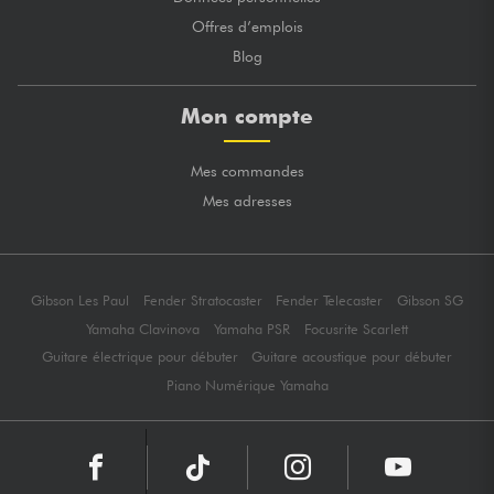
Offres d’emplois
Blog
Mon compte
Mes commandes
Mes adresses
Gibson Les Paul
Fender Stratocaster
Fender Telecaster
Gibson SG
Yamaha Clavinova
Yamaha PSR
Focusrite Scarlett
Guitare électrique pour débuter
Guitare acoustique pour débuter
Piano Numérique Yamaha