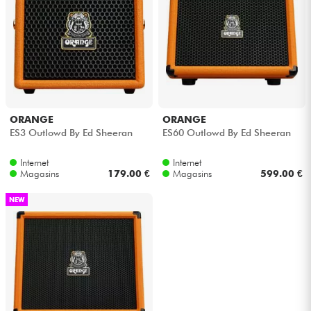
Câbles & Access.
HiFi
Packs
ORANGE
ORANGE
ES3 Outlowd By Ed Sheeran
ES60 Outlowd By Ed Sheeran
Voir nos marques
Internet
Internet
Magasins
179.00 €
Magasins
599.00 €
NEW