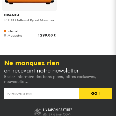
ORANGE
ES100 Outlowd By ed Sheeran
Internet
Magasins
1299.00 €
Ne manquez rien
en recevant notre newsletter
Restez informé·e des bons plans, offres exclusives,
nouveautés...
GO !
LIVRAISON GRATUITE
dès 89 €
(voir CGV)