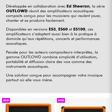
Casques
Développée en collaboration avec
Ed Sheeran
, la série
OUTLOWD
réunit des amplificateurs acoustiques
compacts conçus pour les musiciens qui veulent jouer,
Micros & HF
chanter et se produire facilement.
Disponibles en versions
ES3
,
ES60
et
ES100
, ces
DJ
amplificateurs s’adaptent aussi bien à la pratique à
domicile qu’aux répétitions, concerts et performances
acoustiques.
Sono
Pensée pour les auteurs-compositeurs-interprètes, la
gamme OUTLOWD combine simplicité d’utilisation,
Eclairage
portabilité et diffusion claire des voix comme des
instruments acoustiques.
Batteries & Percu
Une solution conçue pour accompagner votre musique
partout où elle vous mène.
Vents
Violons & Quatuor
NEW
NEW
Eveil Musical