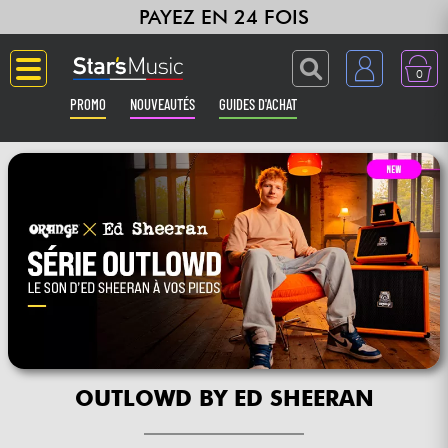
PAYEZ EN 24 FOIS
0
PROMO
NOUVEAUTÉS
GUIDES D'ACHAT
Langue
Guitares & Basses
Amplis & Effets
Claviers & Pianos
Synthés & Sampleurs
OUTLOWD BY ED SHEERAN
Home Studio