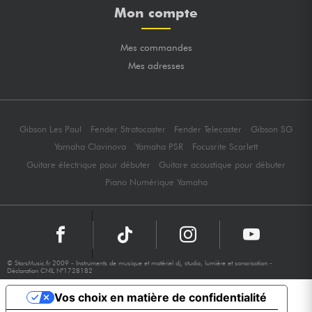
Mon compte
Mes commandes
Mes adresses
Gibson Les Paul
Fender Stratocaster
Fender Telecaster
Gibson SG
Yamaha Clavinova
Yamaha PSR
Focusrite Scarlett
Guitare électrique pour débuter
Guitare acoustique pour débuter
Piano Numérique Yamaha
© StarsMusic.fr 2009 - Instruments de musique et matériel dj, studio, lumière et sonorisation -
Déclaration CNIL N°1728182
Vos choix en matière de confidentialité