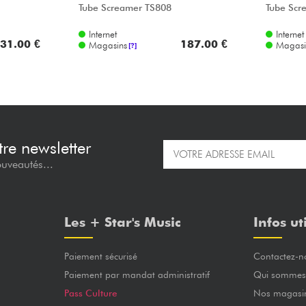
Tube Screamer TS808
Tube Scr
Internet
Internet
31.00 €
187.00 €
Magasins
Magasi
[?]
re newsletter
ouveautés...
Les + Star's Music
Infos ut
Paiement sécurisé
Contactez-n
Paiement par mandat administratif
Qui sommes
Pass Culture
Nos magasi