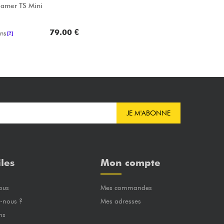
eamer TS Mini
79.00 €
ns
[?]
JE M'ABONNE
iles
Mon compte
ous
Mes commandes
-nous ?
Mes adresses
ns