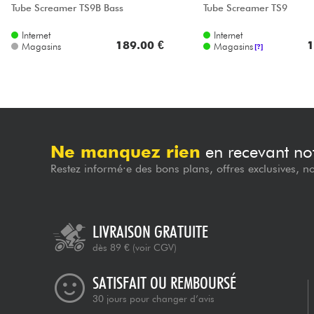
Tube Screamer TS9B Bass
Tube Screamer TS9
Internet
Internet
189.00 €
1
Magasins
Magasins
[?]
Ne manquez rien
en recevant not
Restez informé·e des bons plans, offres exclusives, n
LIVRAISON GRATUITE
dès 89 €
(voir CGV)
SATISFAIT OU REMBOURSÉ
30 jours pour changer d’avis