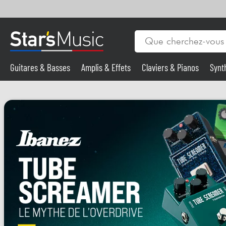
Guitares & Basses
Amplis & Effets
Claviers & Pianos
Synt
Vents
Guitares & Basses
Synthés & Sampleurs
Micros & HF
Eclairage
Violons & Quatuor