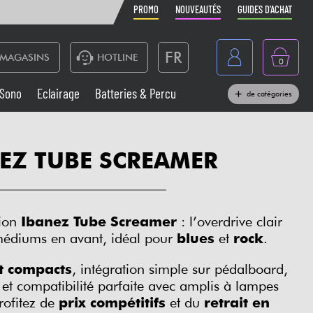
PROMO
NOUVEAUTÉS
GUIDES D'ACHAT
FR
MAGASINS
HOTLINE
0
Belgique
Sono
Eclairage
Batteries & Percu
de catégories
België
Claviers & Pianos
España
EZ TUBE SCREAMER
Casques
Deutschland
Nederland
Sono
tion
Ibanez Tube Screamer
: l’overdrive clair
English
 médiums en avant, idéal pour
blues
et
rock
.
Vents
et compacts
, intégration simple sur pédalboard,
Câbles & Access.
 et compatibilité parfaite avec amplis à lampes
rofitez de
prix compétitifs
et du
retrait en