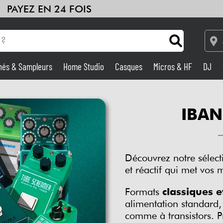
PAYEZ EN 24 FOIS
hés & Sampleurs
Home Studio
Casques
Micros & HF
DJ
Amplis & Effets
IBAN
Home Studio
DJ
Découvrez notre sélec
et réactif qui met vos
Batteries & Percu
Formats
classiques 
Eveil Musical
alimentation standard,
comme à transistors. P