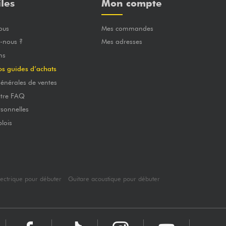
iles
Mon compte
ous
Mes commandes
-nous ?
Mes adresses
ns
os guides d’achats
énérales de ventes
otre FAQ
sonnelles
lois
lectrique pour débuter
Guitare acoustique pour débuter