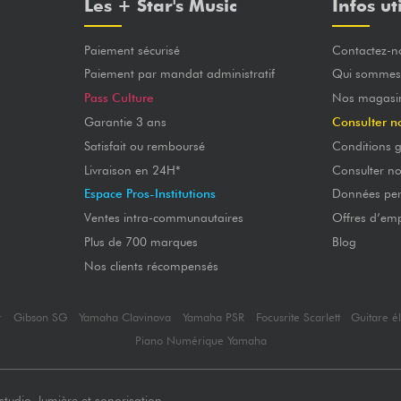
Les + Star's Music
Infos ut
Paiement sécurisé
Contactez-n
Paiement par mandat administratif
Qui sommes
Pass Culture
Nos magasi
Garantie 3 ans
Consulter n
Satisfait ou remboursé
Conditions g
Livraison en 24H*
Consulter n
Espace Pros-Institutions
Données per
Ventes intra-communautaires
Offres d’emp
Plus de 700 marques
Blog
Nos clients récompensés
r
Gibson SG
Yamaha Clavinova
Yamaha PSR
Focusrite Scarlett
Guitare é
Piano Numérique Yamaha
tudio, lumière et sonorisation -