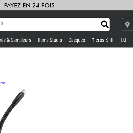
PAYEZ EN 24 FOIS
hés & Sampleurs
Home Studio
Casques
Micros & HF
DJ
Amplis & Effets
Home Studio
ires
DJ
Batteries & Percu
Eveil Musical