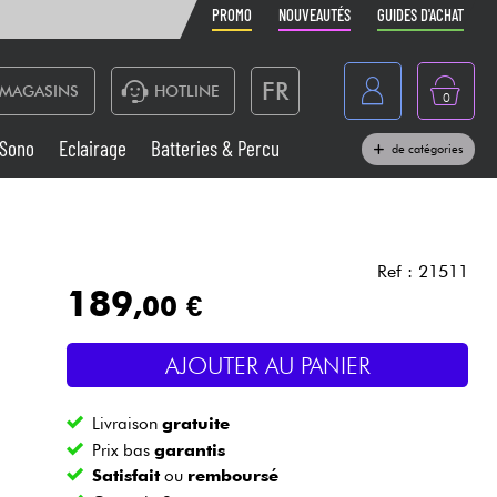
PROMO
NOUVEAUTÉS
GUIDES D'ACHAT
FR
MAGASINS
HOTLINE
0
Belgique
Sono
Eclairage
Batteries & Percu
de catégories
België
Claviers & Pianos
España
Casques
Deutschland
Ref : 21511
189
,00 €
Nederland
Sono
English
AJOUTER AU PANIER
Vents
Livraison
gratuite
Câbles & Access.
Prix bas
garantis
Satisfait
ou
remboursé