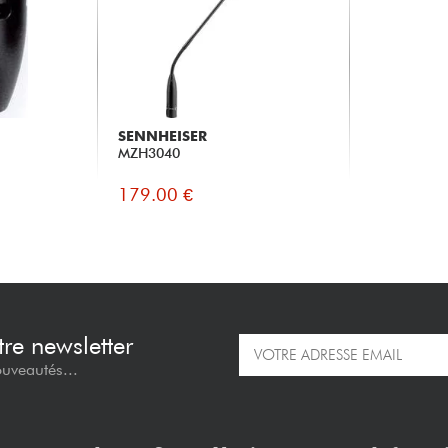
SENNHEISER
MZH3040
179.00 €
re newsletter
ouveautés...