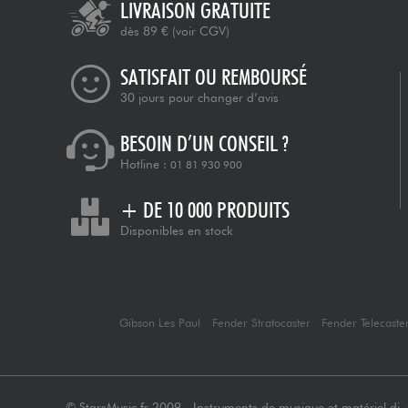
LIVRAISON GRATUITE
dès 89 €
(voir CGV)
SATISFAIT OU REMBOURSÉ
30 jours pour changer d’avis
BESOIN D’UN CONSEIL ?
Hotline :
01 81 930 900
+ DE 10 000 PRODUITS
Disponibles en stock
Gibson Les Paul
Fender Stratocaster
Fender Telecaste
© StarsMusic.fr 2009 - Instruments de musique et matériel dj, s