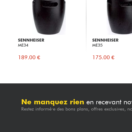
SENNHEISER
SENNHEISER
ME34
ME35
189.00 €
175.00 €
Ne manquez rien
en recevant not
Restez informé·e des bons plans, offres exclusives, n