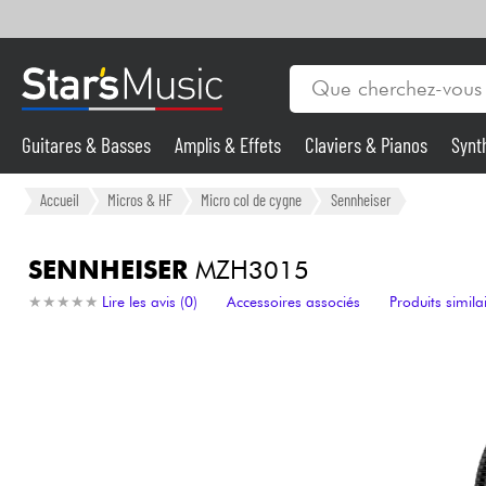
Guitares & Basses
Amplis & Effets
Claviers & Pianos
Synt
Vents
Guitares & Basses
Accueil
Micros & HF
Micro col de cygne
Sennheiser
Synthés & Sampleurs
SENNHEISER
MZH3015
★
★
★
★
★
★
★
★
★
★
Lire les avis (0)
Accessoires associés
Produits simila
Micros & HF
Eclairage
Violons & Quatuor