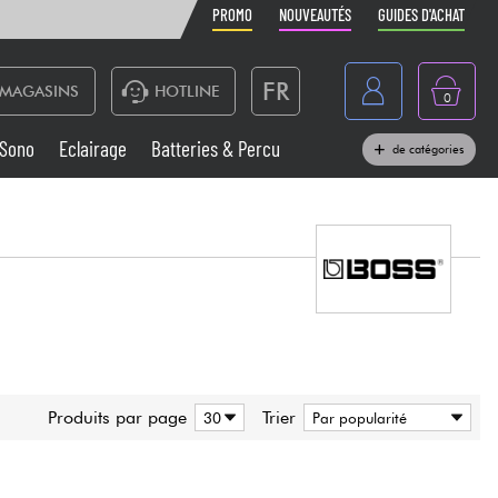
PROMO
NOUVEAUTÉS
GUIDES D'ACHAT
FR
MAGASINS
HOTLINE
0
Belgique
Sono
Eclairage
Batteries & Percu
de catégories
België
Claviers & Pianos
España
Casques
Deutschland
Nederland
Sono
English
Vents
Produits par page
Trier
Câbles & Access.