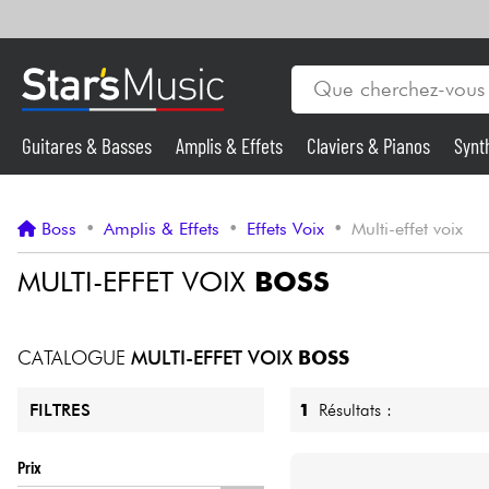
Guitares & Basses
Amplis & Effets
Claviers & Pianos
Synt
Vents
Guitares & Basses
Boss
•
Amplis & Effets
•
Effets Voix
•
Multi-effet voix
Synthés & Sampleurs
MULTI-EFFET VOIX
BOSS
Micros & HF
CATALOGUE
MULTI-EFFET VOIX
BOSS
Eclairage
1
Résultats :
FILTRES
Violons & Quatuor
Prix