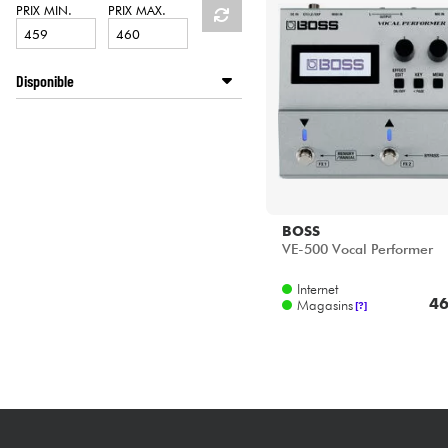
HiFi
PRIX MIN.
PRIX MAX.
Disponible
Disponible en ligne
Star's Music Bruxelles
Star's Music Lille
Star's Music Paris
Star's Music Toulouse
BOSS
VE-500 Vocal Performer
Internet
46
Magasins
[?]