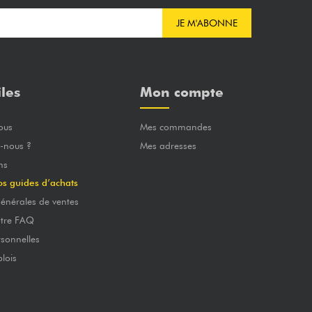
JE M'ABONNE
iles
Mon compte
ous
Mes commandes
-nous ?
Mes adresses
ns
os guides d’achats
énérales de ventes
otre FAQ
sonnelles
lois