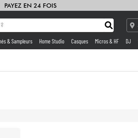
PAYEZ EN 24 FOIS
hés & Sampleurs
Home Studio
Casques
Micros & HF
DJ
Amplis & Effets
Home Studio
DJ
Batteries & Percu
Eveil Musical