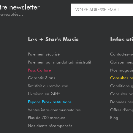
re newsletter
ouveautés...
Les + Star's Music
Infos ut
Paiement sécurisé
Contactez-n
Paiement par mandat administratif
Qui sommes
Pass Culture
Nos magasi
Garantie 3 ans
Consulter n
Satisfait ou remboursé
Conditions g
Livraison en 24H*
Consulter n
Espace Pros-Institutions
Données per
Ventes intra-communautaires
Offres d’emp
Plus de 700 marques
Blog
Nos clients récompensés