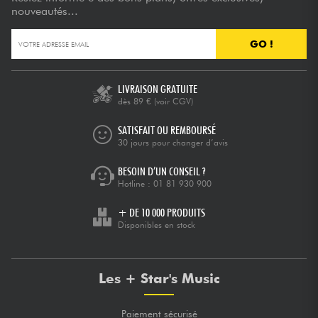
nouveautés...
GO !
LIVRAISON GRATUITE
dès 89 €
(voir CGV)
SATISFAIT OU REMBOURSÉ
30 jours pour changer d’avis
BESOIN D’UN CONSEIL ?
Hotline :
01 81 930 900
+ DE 10 000 PRODUITS
Disponibles en stock
Les + Star's Music
Paiement sécurisé