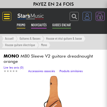
PAYEZ EN 24 FOIS
0
PROMO
NOUVEAUTÉS
GUIDES D'ACHAT
Langue
Accueil
Guitares & Basses
Housse et étui guitare & basse
Housse guitare électrique
Mono
Guitares & Basses
MONO
M80 Sleeve V2 guitare dreadnought
orange
Amplis & Effets
Lire les avis (0)
★
★
★
★
★
★
★
★
★
★
Accessoires associés
Produits similaires
Claviers & Pianos
Synthés & Sampleurs
Home Studio