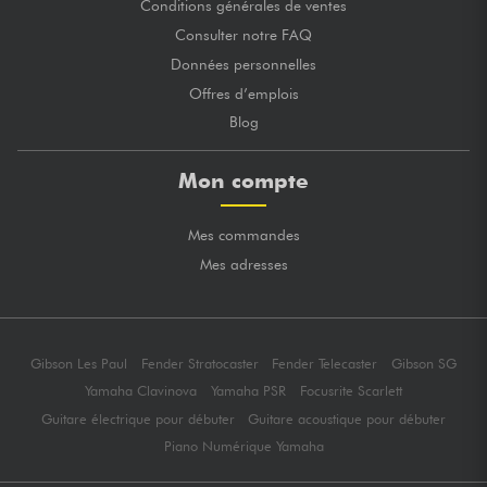
Conditions générales de ventes
Consulter notre FAQ
Données personnelles
Offres d’emplois
Blog
Mon compte
Mes commandes
Mes adresses
Gibson Les Paul
Fender Stratocaster
Fender Telecaster
Gibson SG
Yamaha Clavinova
Yamaha PSR
Focusrite Scarlett
Guitare électrique pour débuter
Guitare acoustique pour débuter
Piano Numérique Yamaha