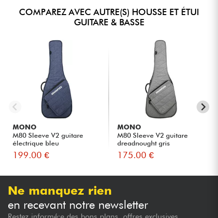
COMPAREZ AVEC AUTRE(S) HOUSSE ET ÉTUI
GUITARE & BASSE
MONO
MONO
M80 Sleeve V2 guitare
M80 Sleeve V2 guitare
électrique bleu
dreadnought gris
199.00 €
175.00 €
Ne manquez rien
en recevant notre newsletter
Restez informé·e des bons plans, offres exclusives,