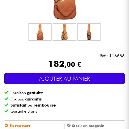
Casques
Micros & HF
DJ
Sono
Ref : 116656
182
,00 €
Eclairage
AJOUTER AU PANIER
Batteries & Percu
Livraison
gratuite
Vents
Prix bas
garantis
Satisfait
ou
remboursé
Garantie 3 ans
Violons & Quatuor
En réassort
Stock en magasin
Eveil Musical