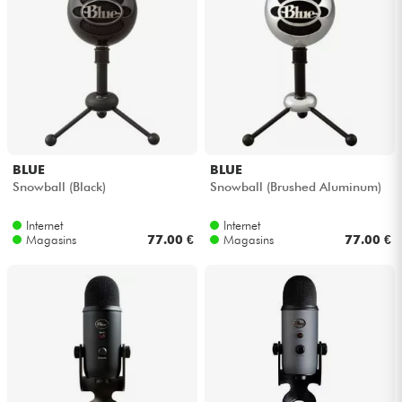
Câbles & Access.
HiFi
Packs
BLUE
BLUE
Voir nos marques
Snowball (Black)
Snowball (Brushed Aluminum)
Internet
Internet
Magasins
77.00 €
Magasins
77.00 €