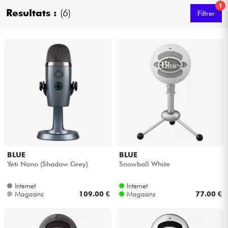
1
Casques
Resultats :
(6)
Filtrer
Micros & HF
DJ
Sono
Eclairage
Batteries & Percu
BLUE
BLUE
Yeti Nano (Shadow Grey)
Snowball White
Vents
Internet
Internet
Magasins
109.00 €
Magasins
77.00 €
Violons & Quatuor
Eveil Musical