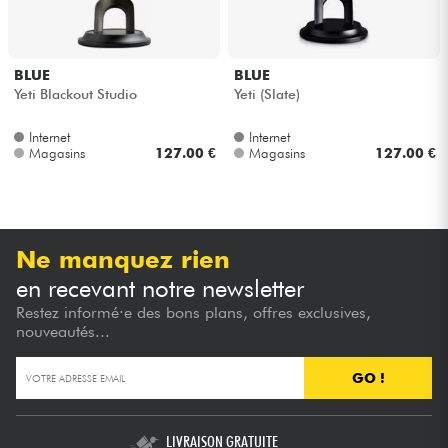
BLUE
BLUE
Yeti Blackout Studio
Yeti (Slate)
Internet
Internet
Magasins
127.00 €
Magasins
127.00 €
Ne manquez rien
en recevant notre newsletter
Restez informé·e des bons plans, offres exclusives,
nouveautés...
GO !
LIVRAISON GRATUITE