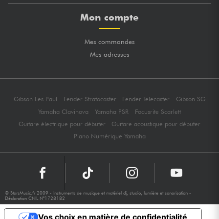
Mon compte
Mes commandes
Mes adresses
Gibson Les Paul
Fender Stratocaster
Fender Telecaster
Gibson SG
Yamaha Clavinova
Yamaha PSR
Focusrite Scarlett
Guitare électrique pour débuter
Guitare acoustique pour débuter
Piano Numérique Yamaha
© StarsMusic.fr 2009 - Instruments de musique et matériel dj, studio, lumière et sonorisation -
Déclaration CNIL N°1728182
Vos choix en matière de confidentialité