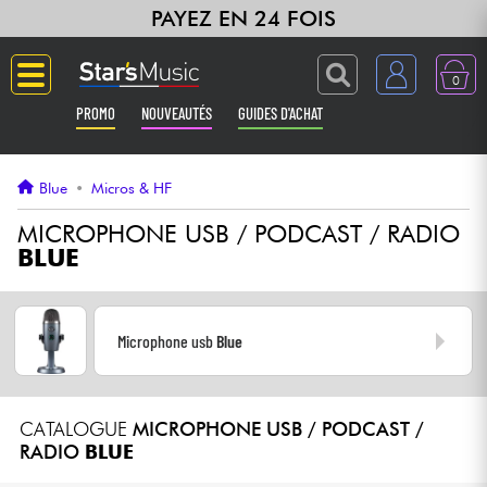
PAYEZ EN 24 FOIS
0
PROMO
NOUVEAUTÉS
GUIDES D'ACHAT
Langue
Blue
•
Micros & HF
Guitares & Basses
MICROPHONE USB / PODCAST / RADIO
BLUE
Amplis & Effets
Claviers & Pianos
Microphone usb
Blue
Synthés & Sampleurs
CATALOGUE
MICROPHONE USB / PODCAST /
RADIO
BLUE
Home Studio