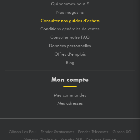
Qui sommes-nous ?
Nos magasins
Consulter nos guides d’achats
Conditions générales de ventes
Consulter notre FAQ
Données personnelles
Offres d’emplois
Blog
Mon compte
Mes commandes
Mes adresses
Gibson Les Paul
Fender Stratocaster
Fender Telecaster
Gibson SG
Yamaha Clavinova
Yamaha PSR
Focusrite Scarlett