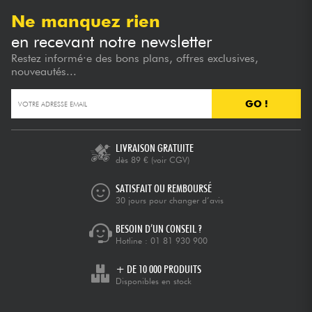
Ne manquez rien
en recevant notre newsletter
Restez informé·e des bons plans, offres exclusives,
nouveautés...
GO !
LIVRAISON GRATUITE
dès 89 €
(voir CGV)
SATISFAIT OU REMBOURSÉ
30 jours pour changer d’avis
BESOIN D’UN CONSEIL ?
Hotline :
01 81 930 900
+ DE 10 000 PRODUITS
Disponibles en stock