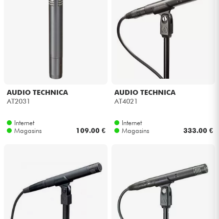
Casques
Micros & HF
DJ
Sono
AUDIO TECHNICA
AUDIO TECHNICA
AT2031
AT4021
Eclairage
Internet
Internet
Magasins
109.00 €
Magasins
333.00 €
Batteries & Percu
Vents
Violons & Quatuor
Eveil Musical