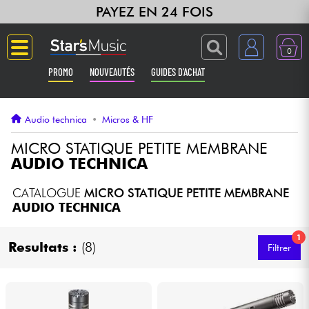
PAYEZ EN 24 FOIS
0
PROMO
NOUVEAUTÉS
GUIDES D'ACHAT
Langue
Audio technica
•
Micros & HF
Guitares & Basses
MICRO STATIQUE PETITE MEMBRANE
AUDIO TECHNICA
Amplis & Effets
CATALOGUE
MICRO STATIQUE PETITE MEMBRANE
AUDIO TECHNICA
Claviers & Pianos
1
Resultats :
(8)
Filtrer
Synthés & Sampleurs
Home Studio