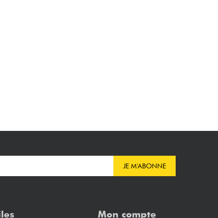
JE M'ABONNE
iles
Mon compte