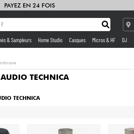
PAYEZ EN 24 FOIS
hés & Sampleurs
Home Studio
Casques
Micros & HF
DJ
Amplis & Effets
Membrane
Home Studio
E
AUDIO TECHNICA
DJ
DIO TECHNICA
Batteries & Percu
Eveil Musical