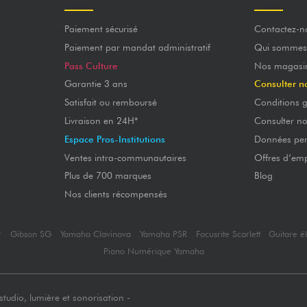
Paiement sécurisé
Contactez-n
Paiement par mandat administratif
Qui sommes
Pass Culture
Nos magasi
Garantie 3 ans
Consulter n
Satisfait ou remboursé
Conditions g
Livraison en 24H*
Consulter n
Espace Pros-Institutions
Données per
Ventes intra-communautaires
Offres d’emp
Plus de 700 marques
Blog
Nos clients récompensés
r
Gibson SG
Yamaha Clavinova
Yamaha PSR
Focusrite Scarlett
Guitare é
Piano Numérique Yamaha
tudio, lumière et sonorisation -