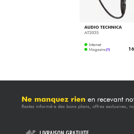
AUDIO TECHNICA
AT2035
Internet
16
Magasins
[?]
Ne manquez rien
en recevant not
Restez informé·e des bons plans, offres exclusives, n
LIVRAISON GRATUITE