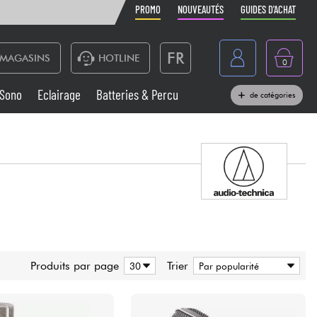
PROMO
NOUVEAUTÉS
GUIDES D'ACHAT
FR
MAGASINS
HOTLINE
0
Belgique
Sono
Eclairage
Batteries & Percu
de catégories
België
Claviers & Pianos
España
Casques
Deutschland
Nederland
Sono
English
Vents
Produits par page
Trier
Câbles & Access.