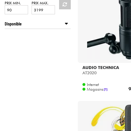
HiFi
PRIX MIN.
PRIX MAX.
Disponible
Disponible en ligne
Star's Music Bordeaux
Star's Music Bruxelles
Star's Music Lille
Star's Music Lyon
AUDIO TECHNICA
Star's Music Paris
AT2020
Star's Music Toulouse
Internet
9
Magasins
[?]