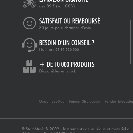
dès 89 €
(voir CGV)
SATISFAIT OU REMBOURSÉ
30 jours pour changer d’avis
BESOIN D’UN CONSEIL ?
Hotline :
01 81 930 900
+ DE 10 000 PRODUITS
Disponibles en stock
Gibson Les Paul
Fender Stratocaster
Fender Telecaste
© StarsMusic.fr 2009 - Instruments de musique et matériel dj, s