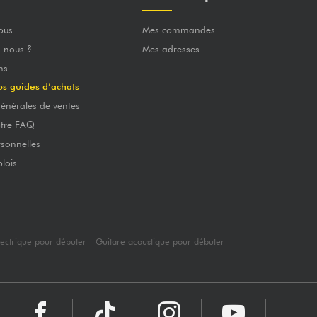
ous
Mes commandes
-nous ?
Mes adresses
ns
os guides d’achats
énérales de ventes
otre FAQ
sonnelles
lois
lectrique pour débuter
Guitare acoustique pour débuter