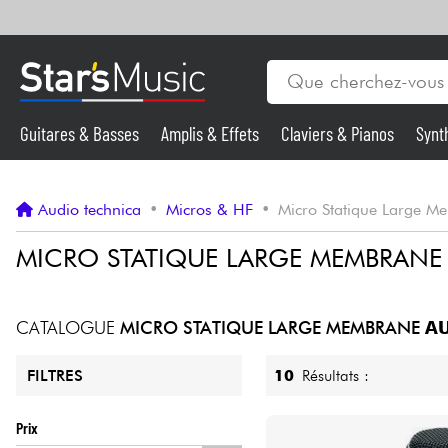
Guitares & Basses
Amplis & Effets
Claviers & Pianos
Synt
Vents
Guitares & Basses
Audio technica
•
Micros & HF
•
Micro Statique Large 
Synthés & Sampleurs
MICRO STATIQUE LARGE MEMBRAN
Micros & HF
CATALOGUE
MICRO STATIQUE LARGE MEMBRANE
AU
Eclairage
10
Résultats :
FILTRES
Violons & Quatuor
Prix