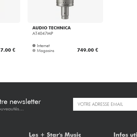
AUDIO TECHNICA
AT4047MP
Internet
7.00 €
749.00 €
Magasins
re newsletter
ouveautés...
Les + Star's Music
Infos ut