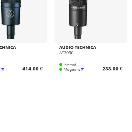
ECHNICA
AUDIO TECHNICA
AT2050
Internet
414.00 €
233.00 €
Magasins
[?]
[?]