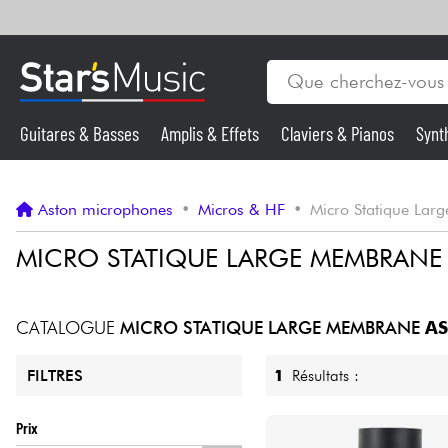
Guitares & Basses
Amplis & Effets
Claviers & Pianos
Synt
Vents
Guitares & Basses
Aston microphones
•
Micros & HF
•
Micro Statique La
Synthés & Sampleurs
MICRO STATIQUE LARGE MEMBRAN
Micros & HF
CATALOGUE
MICRO STATIQUE LARGE MEMBRANE
A
Eclairage
1
Résultats :
FILTRES
Violons & Quatuor
Prix