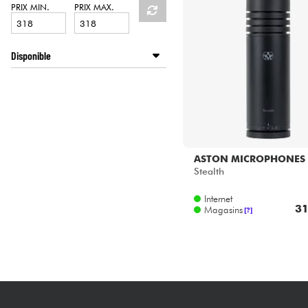
HiFi
PRIX MIN.
PRIX MAX.
Disponible
Disponible en ligne
Star's Music Bruxelles
ASTON MICROPHONES
Stealth
Internet
31
Magasins
[?]