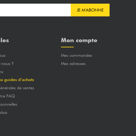
JE M'ABONNE
iles
Mon compte
ous
Mes commandes
-nous ?
Mes adresses
ns
os guides d’achats
énérales de ventes
otre FAQ
sonnelles
lois