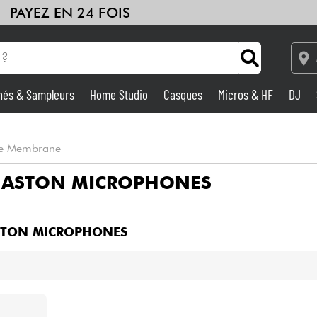
PAYEZ EN 24 FOIS
hés & Sampleurs
Home Studio
Casques
Micros & HF
DJ
Amplis & Effets
rge Membrane
Home Studio
E
ASTON MICROPHONES
DJ
STON MICROPHONES
Batteries & Percu
Eveil Musical