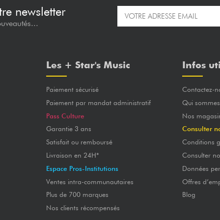
re newsletter
ouveautés...
Les + Star's Music
Infos ut
Paiement sécurisé
Contactez-n
Paiement par mandat administratif
Qui sommes
Pass Culture
Nos magasi
Garantie 3 ans
Consulter n
Satisfait ou remboursé
Conditions g
Livraison en 24H*
Consulter n
Espace Pros-Institutions
Données per
Ventes intra-communautaires
Offres d’emp
Plus de 700 marques
Blog
Nos clients récompensés