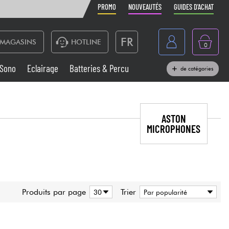
PROMO
NOUVEAUTÉS
GUIDES D'ACHAT
FR
MAGASINS
HOTLINE
0
Belgique
Sono
Eclairage
Batteries & Percu
de catégories
België
Claviers & Pianos
España
ASTON
Casques
Deutschland
MICROPHONES
Nederland
Sono
English
Vents
Produits par page
Trier
Câbles & Access.