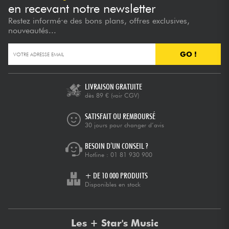
en recevant notre newsletter
Restez informé·e des bons plans, offres exclusives,
nouveautés...
GO !
LIVRAISON GRATUITE
dès 89 €
(voir CGV)
SATISFAIT OU REMBOURSÉ
30 jours pour changer d’avis
BESOIN D’UN CONSEIL ?
Hotline :
01 81 930 900
+ DE 10 000 PRODUITS
Disponibles en stock
Les + Star's Music