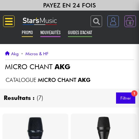
PAYEZ EN 24 FOIS
0
PROMO
NOUVEAUTÉS
GUIDES D'ACHAT
Langue
Akg
•
Micros & HF
Guitares & Basses
MICRO CHANT
AKG
Amplis & Effets
CATALOGUE
MICRO CHANT
AKG
1
Claviers & Pianos
Resultats :
(7)
Filtrer
Synthés & Sampleurs
Home Studio