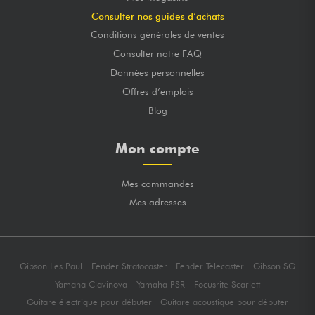
Consulter nos guides d’achats
Conditions générales de ventes
Consulter notre FAQ
Données personnelles
Offres d’emplois
Blog
Mon compte
Mes commandes
Mes adresses
Gibson Les Paul
Fender Stratocaster
Fender Telecaster
Gibson SG
Yamaha Clavinova
Yamaha PSR
Focusrite Scarlett
Guitare électrique pour débuter
Guitare acoustique pour débuter