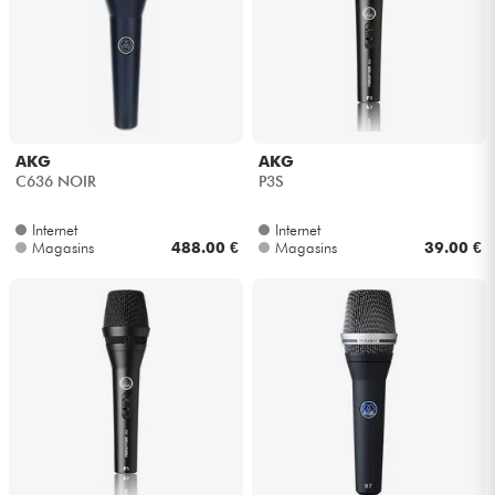
Casques
Micros & HF
DJ
AKG
AKG
C636 NOIR
P3S
Sono
Internet
Internet
Magasins
488.00 €
Magasins
39.00 €
Eclairage
Batteries & Percu
Vents
Violons & Quatuor
Eveil Musical