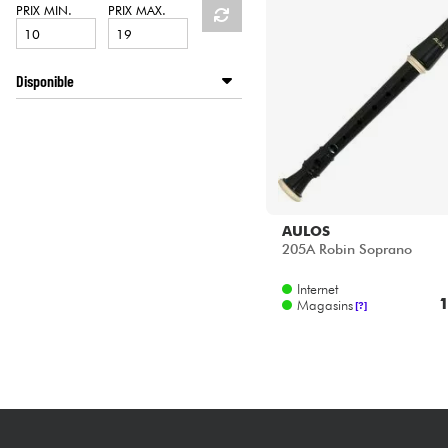
HiFi
PRIX MIN.
PRIX MAX.
Disponible
Disponible en ligne
Star's Music Bordeaux
AULOS
205A Robin Soprano
Internet
1
Magasins
[?]