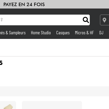
PAYEZ EN 24 FOIS
hés & Sampleurs
Home Studio
Casques
Micros & HF
DJ
Amplis & Effets
Home Studio
S
DJ
Batteries & Percu
Eveil Musical