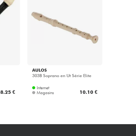
Packs
Voir nos marques
AULOS
303B Soprano en Ut Série Elite
Internet
8.25 €
10.10 €
Magasins