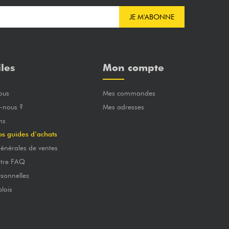
JE M'ABONNE
iles
Mon compte
ous
Mes commandes
-nous ?
Mes adresses
ns
os guides d’achats
énérales de ventes
otre FAQ
sonnelles
lois