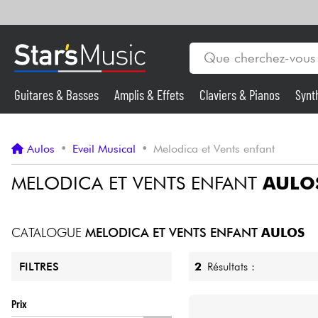
Guitares & Basses
Amplis & Effets
Claviers & Pianos
Synt
Vents
Guitares & Basses
Aulos
•
Eveil Musical
•
Melodica et Vents enfant
Synthés & Sampleurs
MELODICA ET VENTS ENFANT
AULO
Micros & HF
CATALOGUE
MELODICA ET VENTS ENFANT
AULOS
Eclairage
2
Résultats :
FILTRES
Violons & Quatuor
Prix