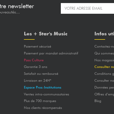
re newsletter
ouveautés...
Les + Star's Music
Infos ut
Paiement sécurisé
Contactez-n
Paiement par mandat administratif
Qui sommes
Pass Culture
Nos magasi
Garantie 3 ans
Consulter n
Satisfait ou remboursé
Conditions g
Livraison en 24H*
Consulter n
Espace Pros-Institutions
Données per
Ventes intra-communautaires
Offres d’emp
Plus de 700 marques
Blog
Nos clients récompensés