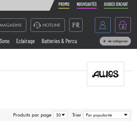
PROMO
NOUVEAUTÉS
GUIDES D'ACHAT
FR
MAGASINS
HOTLINE
0
Belgique
Sono
Eclairage
Batteries & Percu
de catégories
België
Claviers & Pianos
España
Casques
Deutschland
Nederland
Sono
English
Vents
Produits par page
Trier
Câbles & Access.