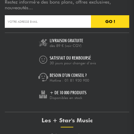
Restez informé·e des bons plans, offres exclusives,
nouveautés...
GO !
LIVRAISON GRATUITE
dès 89 €
(voir CGV)
SATISFAIT OU REMBOURSÉ
30 jours pour changer d’avis
BESOIN D’UN CONSEIL ?
Hotline :
01 81 930 900
+ DE 10 000 PRODUITS
Disponibles en stock
Les + Star's Music