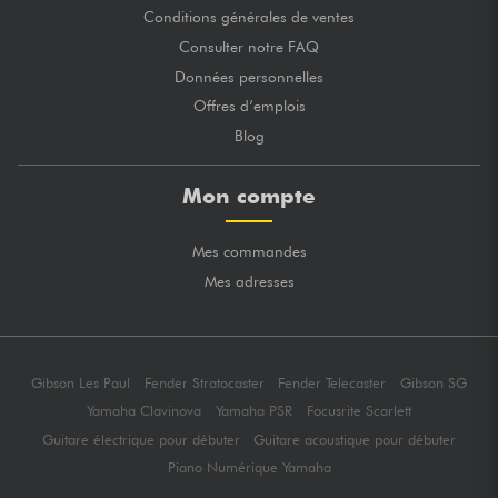
Conditions générales de ventes
Consulter notre FAQ
Données personnelles
Offres d’emplois
Blog
Mon compte
Mes commandes
Mes adresses
Gibson Les Paul
Fender Stratocaster
Fender Telecaster
Gibson SG
Yamaha Clavinova
Yamaha PSR
Focusrite Scarlett
Guitare électrique pour débuter
Guitare acoustique pour débuter
Piano Numérique Yamaha