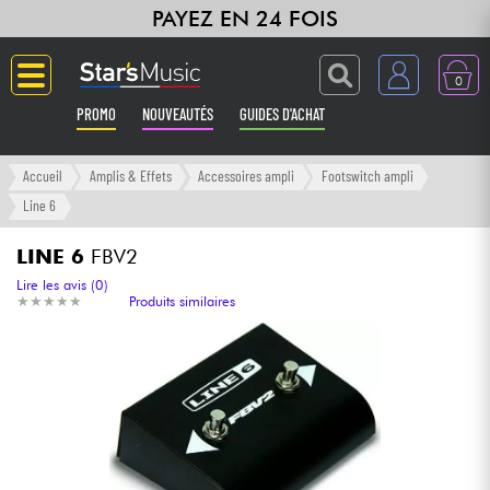
PAYEZ EN 24 FOIS
0
PROMO
NOUVEAUTÉS
GUIDES D'ACHAT
Langue
Accueil
Amplis & Effets
Accessoires ampli
Footswitch ampli
Line 6
Guitares & Basses
LINE 6
FBV2
Amplis & Effets
Lire les avis (0)
★
★
★
★
★
★
★
★
★
★
Produits similaires
Claviers & Pianos
Synthés & Sampleurs
Home Studio