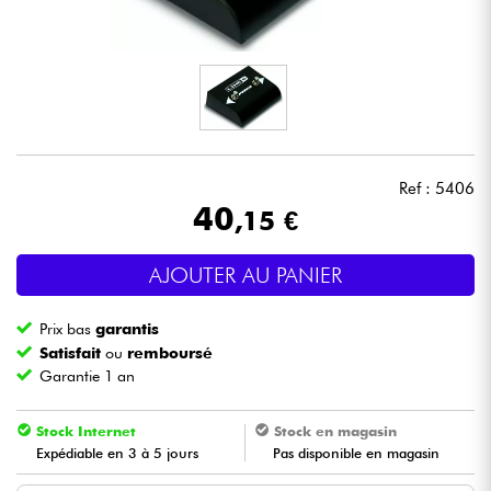
Casques
Micros & HF
DJ
Ref : 5406
Sono
40
,15 €
Eclairage
AJOUTER AU PANIER
Batteries & Percu
Prix bas
garantis
Satisfait
ou
remboursé
Vents
Garantie 1 an
Violons & Quatuor
Stock Internet
Stock en magasin
Expédiable en 3 à 5 jours
Pas disponible en magasin
Eveil Musical