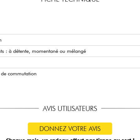
n
nts : à détente, momentané ou mélangé
ts de commutation
AVIS UTILISATEURS
DONNEZ VOTRE AVIS