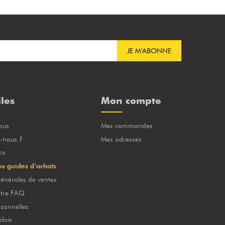
JE M'ABONNE
iles
Mon compte
ous
Mes commandes
-nous ?
Mes adresses
ns
os guides d’achats
énérales de ventes
otre FAQ
sonnelles
lois