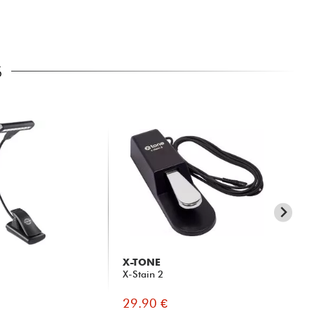
S
X-TONE
X-
X-Stain 2
Po
29.90 €
15