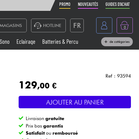
PROMO
NOUVEAUTÉS
GUIDES D'ACHAT
FR
MAGASINS
HOTLINE
0
Belgique
Sono
Eclairage
Batteries & Percu
de catégories
België
Claviers & Pianos
España
Casques
Deutschland
Ref : 93594
129
,00 €
Nederland
Sono
English
AJOUTER AU PANIER
Vents
Livraison
gratuite
Câbles & Access.
Prix bas
garantis
Satisfait
ou
remboursé