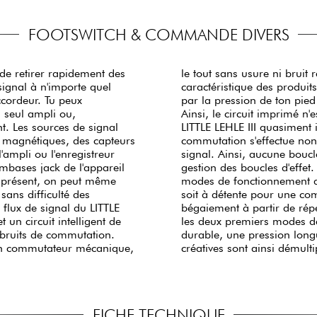
FOOTSWITCH & COMMANDE DIVERS
 de retirer rapidement des
ch en forme de champignon
signal à n'importe quel
orte que la force exercée
r. Tu peux
'un ressort.
 seul ampli ou,
e, ce qui rend le
t. Les sources de signal
e longue durée de vie. La
s magnétiques, des capteurs
 mais aussi sur la masse du
'ampli ou l'enregistreur
e deux amplis ni dans la
embases jack de l'appareil
III réside dans ses trois
 à présent, on peut même
u commutateur au pied :
ans difficulté des
 créer des effets de
 flux de signal du LITTLE
e troisième mode mélange
 bruits de commutation.
née. Les possibilités
'un commutateur mécanique,
créatives sont ainsi démulti
FICHE TECHNIQUE