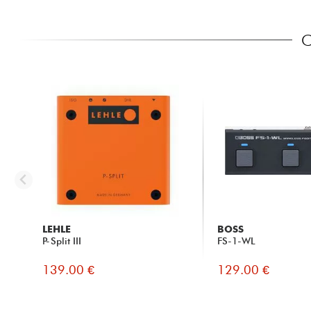
C
LEHLE
BOSS
P-Split III
FS-1-WL
139.00 €
129.00 €