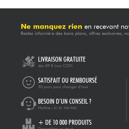
Ne manquez rien
en recevant not
Restez informé·e des bons plans, offres exclusives, n
LIVRAISON GRATUITE
dès 89 €
(voir CGV)
SATISFAIT OU REMBOURSÉ
30 jours pour changer d’avis
BESOIN D’UN CONSEIL ?
Hotline :
01 81 930 900
+ DE 10 000 PRODUITS
Disponibles en stock