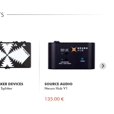
TS
KER DEVICES
SOURCE AUDIO
LA
Splitter
Neuro Hub V1
Eff
135.00 €
11