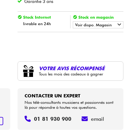
Garantie 3 ans
Stock Internet
Stock en magasin
livrable en 24h
Voir dispo. Magasin
•
LA PÉDALE BY
Star
'
S
Music
VOTRE AVIS RÉCOMPENSÉ
Tous les mois des cadeaux à gagner
CONTACTER UN EXPERT
Nos télé-consultants musiciens et passionnés sont
là pour répondre à toutes vos questions.
01 81 930 900
email
+