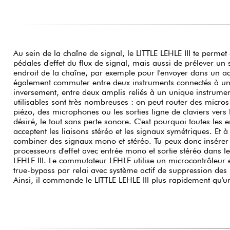
Au sein de la chaîne de signal, le LITTLE LEHLE III te permet
le tout sans usure ni bruit résiduel. Le poussoir soft-tou
pédales d'effet du flux de signal, mais aussi de prélever un 
caractéristique des produits LEHLE est logé dans le boîtier de s
endroit de la chaîne, par exemple pour l'envoyer dans un accordeu
par la pression de ton pied ne soit transmise qu'indirectement par le biais d
également commuter entre deux instruments connectés à un
Ainsi, le circuit imprimé n'est exposé à aucune pression mécaniqu
inversement, entre deux amplis reliés à un unique instrumen
LITTLE LEHLE III quasiment indestructible et lui garantit un
utilisables sont très nombreuses : on peut router des micro
commutation s'effectue non seulement sur le signal stéréo,
piézo, des microphones ou les sorties ligne de claviers vers l
signal. Ainsi, aucune boucle de masse ne peut apparaître entr
désiré, le tout sans perte sonore. C'est pourquoi toutes les 
gestion des boucles d'effet. Une nouveauté du LITTLE LEHLE 
acceptent les liaisons stéréo et les signaux symétriques. Et
modes de fonctionnement qui déterminent le comportement d
combiner des signaux mono et stéréo. Tu peux donc insérer s
soit à détente pour une commutation durable, soit momentané pour
processeurs d'effet avec entrée mono et sortie stéréo dans le
bégaiement à partir de répétitions courtes et rythmiques. L
LEHLE III. Le commutateur LEHLE utilise un microcontrôleur et un circuit intelligent de
les deux premiers modes de fonctionnement : une pression courte commute de façon
true-bypass par relai avec système actif de suppression des
durable, une pression longue commute de façon momenta
Ainsi, il commande le LITTLE LEHLE III plus rapidement qu