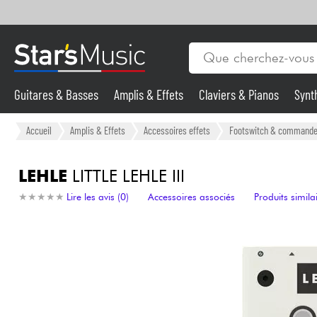
Guitares & Basses
Amplis & Effets
Claviers & Pianos
Synt
Vents
Guitares & Basses
Accueil
Amplis & Effets
Accessoires effets
Footswitch & commande
Synthés & Sampleurs
LEHLE
LITTLE LEHLE III
★
★
★
★
★
★
★
★
★
★
Lire les avis (0)
Accessoires associés
Produits simila
Micros & HF
Eclairage
Violons & Quatuor