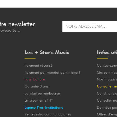
re newsletter
ouveautés...
Les + Star's Music
Infos ut
Paiement sécurisé
Contactez-n
Paiement par mandat administratif
Qui sommes
Pass Culture
Nos magasi
Garantie 3 ans
Consulter n
Satisfait ou remboursé
Conditions g
Livraison en 24H*
Consulter n
Espace Pros-Institutions
Données per
Ventes intra-communautaires
Offres d’emp