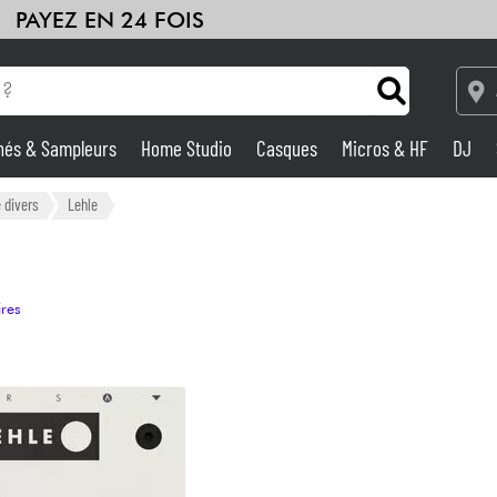
PAYEZ EN 24 FOIS
hés & Sampleurs
Home Studio
Casques
Micros & HF
DJ
Amplis & Effets
 divers
Lehle
Home Studio
ires
DJ
Batteries & Percu
Eveil Musical