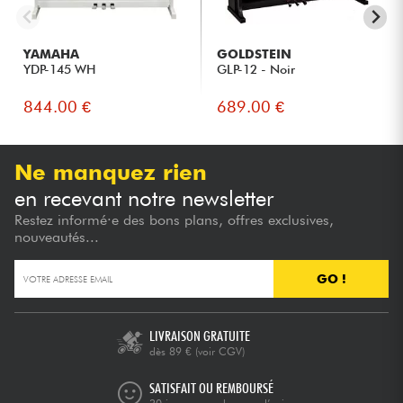
YAMAHA
GOLDSTEIN
YDP-145 WH
GLP-12 - Noir
844.00 €
689.00 €
Ne manquez rien
en recevant notre newsletter
Restez informé·e des bons plans, offres exclusives,
nouveautés...
GO !
LIVRAISON GRATUITE
dès 89 €
(voir CGV)
SATISFAIT OU REMBOURSÉ