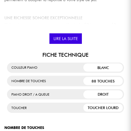
UNE RICHESSE SONORE EXCEPTIONNELLE
Grâce à son moteur sonore amélioré, le B2+ propose 12 sons
sélectionnés avec soin, dont cinq superbes pianos acoustiques
(allemand, italien, concert, ballade), des pianos électriques
expressifs, des orgues (rock, jazz, liturgique), un clavecin et des
LIRE LA SUITE
cordes douces.
FICHE TECHNIQUE
CONNECTIVITÉ USB TYPE-C MIDI/AUDIO
BLANC
COULEUR PIANO
Le B2+ s’intègre facilement à votre environnement numérique :
connectez votre ordinateur, smartphone ou tablette pour jouer,
enregistrer, ou suivre des cours interactifs. Il peut également servir de
88 TOUCHES
NOMBRE DE TOUCHES
clavier maître MIDI via USB.
DROIT
PIANO DROIT / A QUEUE
UN SON PUISSANT ET IMMERSIF
Les haut-parleurs intégrés offrent une restitution sonore claire et
TOUCHER LOURD
TOUCHER
équilibrée, idéale pour la maison. Chaque note bénéficie d’une
projection fidèle, que vous jouiez pianissimo ou fortissimo.
NOMBRE DE TOUCHES