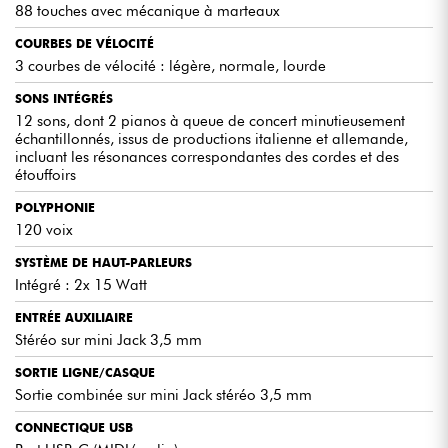
88 touches avec mécanique à marteaux
DEUX VERSIONS ADAPTÉES À VOS BESOINS
Choisissez entre le B2+ classique (compact et transportable) ou le
COURBES DE VÉLOCITÉ
B2+SP livré avec un stand et trois pédales, pour une expérience plus
3 courbes de vélocité : légère, normale, lourde
proche d’un piano traditionnel.
SONS INTÉGRÉS
12 sons, dont 2 pianos à queue de concert minutieusement
LOGICIELS ET APPS POUR PROGRESSER
échantillonnés, issus de productions italienne et allemande,
Profitez de 3 mois d’accès à Skoove Premium (cours de piano
incluant les résonances correspondantes des cordes et des
interactifs), ainsi que des applications KORG Module et KORG
étouffoirs
Gadget 2 Le (iOS) pour découvrir la création musicale et enrichir
votre palette sonore.
POLYPHONIE
120 voix
PRATIQUE AU QUOTIDIEN
SYSTÈME DE HAUT-PARLEURS
Intégré : 2x 15 Watt
Le Korg B2+ intègre un porte-partition spacieux pour poser une
tablette ou des partitions, un métronome intégré facile d’accès, et
une entrée audio pour jouer sur vos musiques préférées.
ENTRÉE AUXILIAIRE
Stéréo sur mini Jack 3,5 mm
SORTIE LIGNE/CASQUE
Sortie combinée sur mini Jack stéréo 3,5 mm
LES AVIS D'EXPERTS
CONNECTIQUE USB