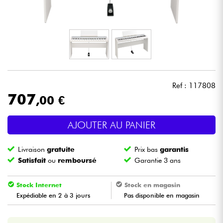
Casques
Micros & HF
DJ
Ref : 117808
Sono
707
,00 €
Eclairage
AJOUTER AU PANIER
Batteries & Percu
Livraison
gratuite
Prix bas
garantis
Satisfait
ou
remboursé
Garantie 3 ans
Vents
Stock Internet
Stock en magasin
Violons & Quatuor
Expédiable en 2 à 3 jours
Pas disponible en magasin
Eveil Musical