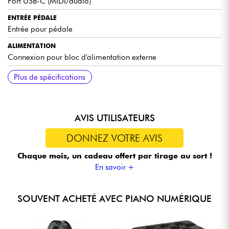
Port USB-C (MIDI/audio)
Un excellent piano numérique d’entrée de gamme, avec
un toucher très fidèle et des sons de qualité.
ENTRÉE PÉDALE
Entrée pour pédale
Idéal pour les débutants souhaitant un instrument sérieux
et évolutif.
ALIMENTATION
Connexion pour bloc d'alimentation externe
DIMENSIONS
POIDS
COULEUR
ACCESSOIRES INCLUS
Plus de spécifications
1312 x 117 x 336 mm (L x H x P)
11,4 kg
Blanc
Pupitre, pédale forte et pack de logiciels (téléchargement)
inclus
AVIS UTILISATEURS
DONNEZ VOTRE AVIS
Chaque mois, un cadeau offert
par tirage au sort !
En savoir +
SOUVENT ACHETÉ AVEC PIANO NUMÉRIQUE