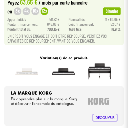
63.65 €
Payez
/ mois
par carte bancaire
3x
4x
10x
12x
en
Simuler
Câbles & Access.
Apport initial:
58.92 €
Mensualités:
11 x 63.65 €
Montant financement:
648.08 €
Coût financement:
52.07 €
HiFi
Montant total dù:
700.15 €
TAEG fixe:
16.9 %
UN CRÉDIT VOUS ENGAGE ET DOIT ÊTRE REMBOURSÉ. VÉRIFIEZ VOS
CAPACITÉS DE REMBOURSEMENT AVANT DE VOUS ENGAGER.
Packs
Voir nos marques
Variation(s) de ce produit.
LA MARQUE KORG
En apprendre plus sur la marque Korg
et découvrir l'ensemble du catalogue.
DÉCOUVRIR