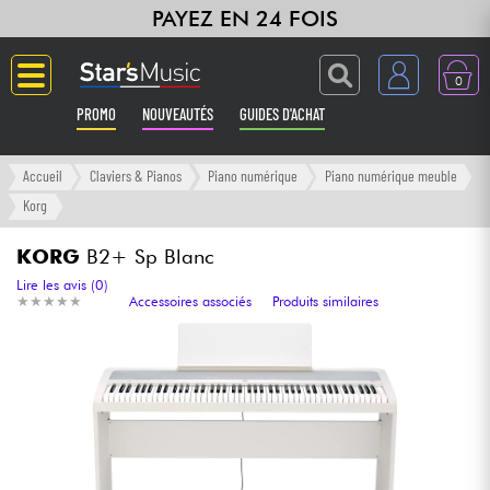
PAYEZ EN 24 FOIS
0
PROMO
NOUVEAUTÉS
GUIDES D'ACHAT
Langue
Accueil
Claviers & Pianos
Piano numérique
Piano numérique meuble
Korg
Guitares & Basses
KORG
B2+ Sp Blanc
Amplis & Effets
Lire les avis (0)
★
★
★
★
★
★
★
★
★
★
Accessoires associés
Produits similaires
Claviers & Pianos
Synthés & Sampleurs
Home Studio