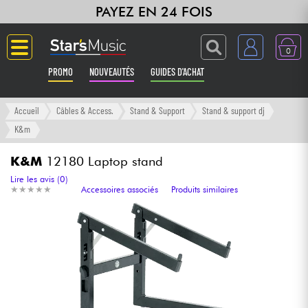
PAYEZ EN 24 FOIS
0
PROMO
NOUVEAUTÉS
GUIDES D'ACHAT
Langue
Accueil
Câbles & Access.
Stand & Support
Stand & support dj
K&m
Guitares & Basses
K&M
12180 Laptop stand
Amplis & Effets
Lire les avis (0)
★
★
★
★
★
★
★
★
★
★
Accessoires associés
Produits similaires
Claviers & Pianos
Synthés & Sampleurs
Home Studio