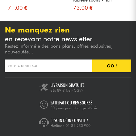
tablette souris - noir
71.00 €
73.00 €
Ne manquez rien
en recevant notre newsletter
Restez informé·e des bons plans, offres exclusives,
nouveautés...
GO !
LIVRAISON GRATUITE
dès 89 €
(voir CGV)
SATISFAIT OU REMBOURSÉ
30 jours pour changer d’avis
BESOIN D’UN CONSEIL ?
Hotline :
01 81 930 900