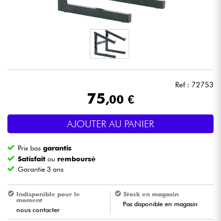
Casques
Micros & HF
DJ
Ref : 72753
Sono
75
,00 €
Eclairage
AJOUTER AU PANIER
Batteries & Percu
Prix bas
garantis
Satisfait
ou
remboursé
Vents
Garantie 3 ans
Violons & Quatuor
Indisponible pour le
Stock en magasin
moment
Pas disponible en magasin
nous contacter
Eveil Musical