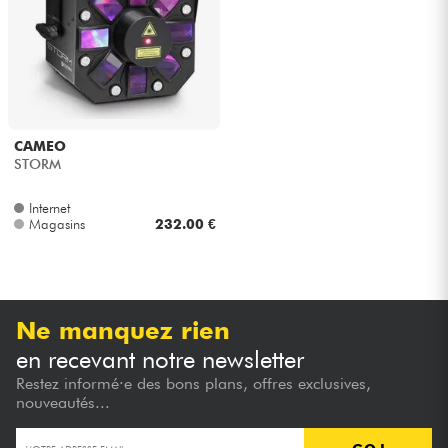
Casques
Micros & HF
DJ
CAMEO
STORM
Sono
Internet
Magasins
232.00 €
Eclairage
Batteries & Percu
Ne manquez rien
Vents
en recevant notre newsletter
Restez informé·e des bons plans, offres exclusives,
Violons & Quatuor
nouveautés...
Eveil Musical