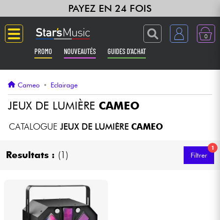
PAYEZ EN 24 FOIS
0
PROMO
NOUVEAUTÉS
GUIDES D'ACHAT
Langue
Cameo
•
Eclairage
Guitares & Basses
JEUX DE LUMIÈRE
CAMEO
Amplis & Effets
CATALOGUE
JEUX DE LUMIÈRE
CAMEO
1
Claviers & Pianos
Resultats :
(1)
Filtrer
Synthés & Sampleurs
Home Studio