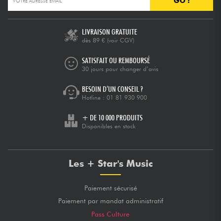
GO !
Câbles & Access.
LIVRAISON GRATUITE
dès 89 €
(voir CGV)
HiFi
SATISFAIT OU REMBOURSÉ
30 jours pour changer d’avis
Packs
BESOIN D’UN CONSEIL ?
Hotline :
01 81 930 900
Voir nos marques
+ DE 10 000 PRODUITS
Disponibles en stock
Les + Star's Music
Paiement sécurisé
Paiement par mandat administratif
Pass Culture