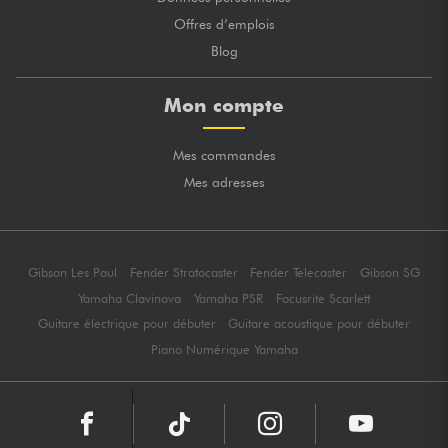
Offres d’emplois
Blog
Mon compte
Mes commandes
Mes adresses
Gibson Les Paul
Fender Stratocaster
Fender Telecaster
Gibson SG
Yamaha Clavinova
Yamaha PSR
Focusrite Scarlett
Guitare électrique pour débuter
Guitare acoustique pour débuter
Piano Numérique Yamaha