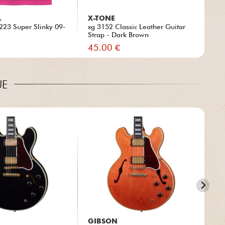
L
X-TONE
SC
 2223 Super Slinky 09-
xg 3152 Classic Leather Guitar
S-L
Strap - Dark Brown
45.00 €
31
UE
GIBSON
GI