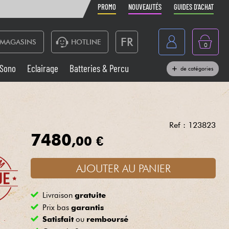
PROMO
NOUVEAUTÉS
GUIDES D'ACHAT
FR
MAGASINS
HOTLINE
0
Belgique
Sono
Eclairage
Batteries & Percu
de catégories
België
Claviers & Pianos
España
Casques
Deutschland
Ref : 123823
7480
,00 €
Nederland
Sono
English
AJOUTER AU PANIER
Vents
Livraison
gratuite
Câbles & Access.
Prix bas
garantis
Satisfait
ou
remboursé