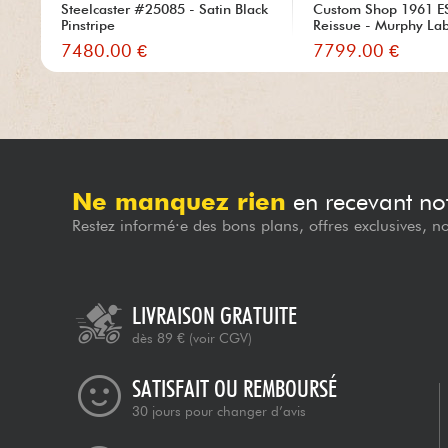
Steelcaster #25085 - Satin Black
Custom Shop 1961 E
Pinstripe
Reissue - Murphy Lab
7480.00 €
7799.00 €
Ne manquez rien
en recevant not
Restez informé·e des bons plans, offres exclusives, n
LIVRAISON GRATUITE
dès 89 €
(voir CGV)
SATISFAIT OU REMBOURSÉ
30 jours pour changer d’avis