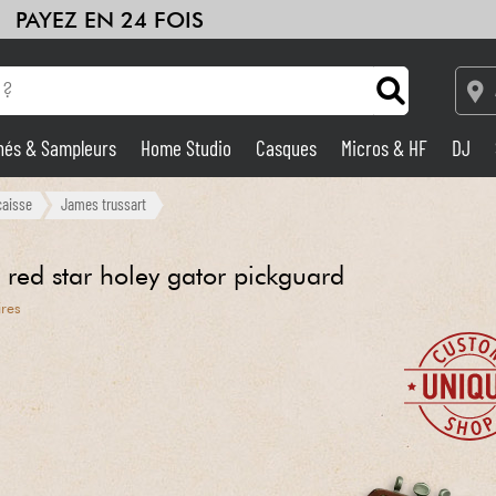
PAYEZ EN 24 FOIS
hés & Sampleurs
Home Studio
Casques
Micros & HF
DJ
Amplis & Effets
caisse
James trussart
Home Studio
red star holey gator pickguard
ires
DJ
Batteries & Percu
Eveil Musical