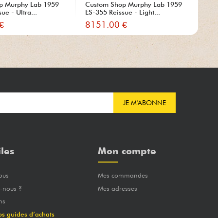
p Murphy Lab 1959
Custom Shop Murphy Lab 1959
Cus
ue - Ultra...
ES-355 Reissue - Light...
Sta
€
8151.00 €
67
JE M'ABONNE
iles
Mon compte
ous
Mes commandes
-nous ?
Mes adresses
ns
os guides d’achats