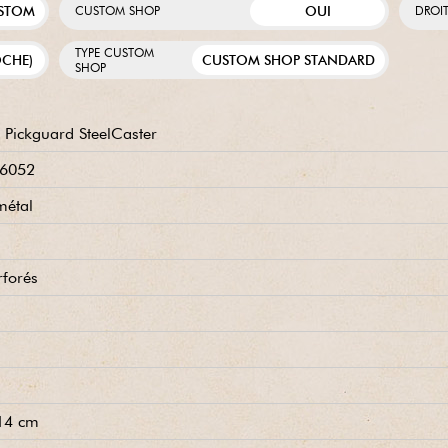
USTOM
OUI
CUSTOM SHOP
DROI
TYPE CUSTOM
OCHE)
CUSTOM SHOP STANDARD
SHOP
Pickguard SteelCaster
26052
métal
rforés
.14 cm