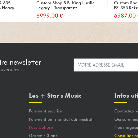
S-335
Custom Shop B.B. King Lucille
Custom Sho
 Heavy...
Legacy - Transparent...
ES-355 Reiss
6999.00 €
6987.00 
re newsletter
ouveautés...
Les + Star's Music
Infos ut
Paiement sécurisé
Contactez-n
Paiement par mandat administratif
Qui sommes
Pass Culture
Nos magasi
Garantie 3 ans
Consulter n