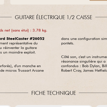
créons nos propres modèles. Vous rêvez d'une guitare hors du
commun ? Confiez-nous votre projet en toute sérénité.
GUITARE ÉLECTRIQUE 1/2 CAISSE
 net (sans étui) : 3.78 kg.
rd SteelCaster #26052
dans une configuration sim
ement représentative du
pontets.
u réinventer la guitare
s un moindre exploit.
Côté son, c'est un instrume
résonance singulière qui a 
perforés), d'un manche en
confondus : Bob Dylan, Bill
o de micros Trussart Arcane
Robert Cray, James Hetfield
FICHE TECHNIQUE