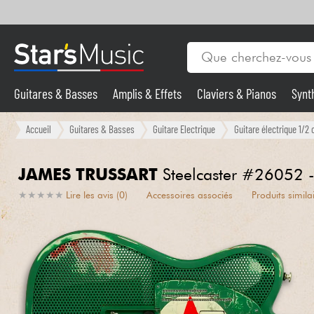
Guitares & Basses
Amplis & Effets
Claviers & Pianos
Synt
Vents
Guitares & Basses
Accueil
Guitares & Basses
Guitare Electrique
Guitare électrique 1/2 
Synthés & Sampleurs
JAMES TRUSSART
Steelcaster #26052 - 
★
★
★
★
★
★
★
★
★
★
Lire les avis (0)
Accessoires associés
Produits simila
Micros & HF
Eclairage
Violons & Quatuor