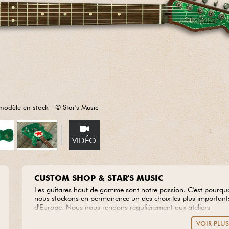
Packs
Voir nos marques
modèle en stock - © Star's Music
VIDÉO
CUSTOM SHOP & STAR'S MUSIC
Les guitares haut de gamme sont notre passion. C'est pourqu
nous stockons en permanence un des choix les plus important
d'Europe. Nous nous rendons régulièrement aux ateliers
Custom Shop des marques prestigieuses afin d'y sélectionner l
VOIR PLU
plus belles pièces de bois disponibles, à partir desquelles nous