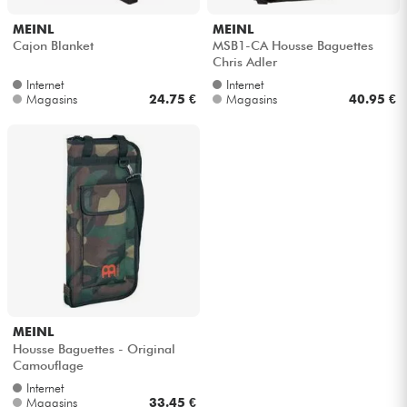
MEINL
MEINL
Câbles & Access.
Cajon Blanket
MSB1-CA Housse Baguettes
Chris Adler
Internet
Internet
HiFi
Magasins
24.75 €
Magasins
40.95 €
Packs
Voir nos marques
MEINL
Housse Baguettes - Original
Camouflage
Internet
Magasins
33.45 €