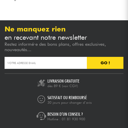
Ne manquez rien
en recevant notre newsletter
Restez informé·e des bons plans, offres exclusives,
nouveautés...
GO !
LIVRAISON GRATUITE
dès 89 €
(voir CGV)
SATISFAIT OU REMBOURSÉ
30 jours pour changer d’avis
BESOIN D’UN CONSEIL ?
Hotline :
01 81 930 900