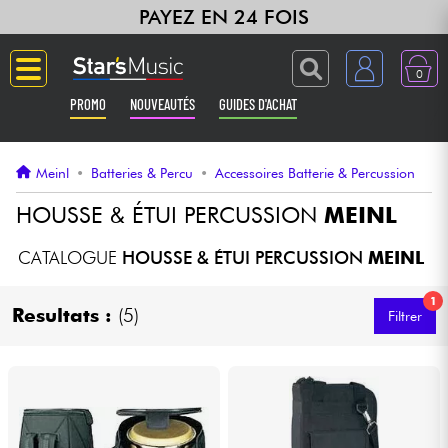
PAYEZ EN 24 FOIS
0
PROMO
NOUVEAUTÉS
GUIDES D'ACHAT
Langue
Meinl
•
Batteries & Percu
•
Accessoires Batterie & Percussion
Guitares & Basses
HOUSSE & ÉTUI PERCUSSION
MEINL
Amplis & Effets
CATALOGUE
HOUSSE & ÉTUI PERCUSSION
MEINL
1
Claviers & Pianos
Resultats :
(5)
Filtrer
Synthés & Sampleurs
Home Studio