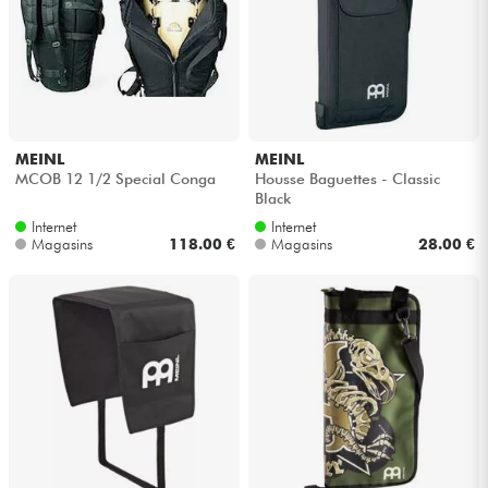
Casques
Micros & HF
DJ
MEINL
MEINL
MCOB 12 1/2 Special Conga
Housse Baguettes - Classic
Sono
Black
Internet
Internet
Magasins
118.00 €
Magasins
28.00 €
Eclairage
Batteries & Percu
Vents
Violons & Quatuor
Eveil Musical