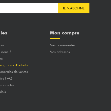
JE M'ABONNE
iles
Mon compte
ous
Mes commandes
-nous ?
Mes adresses
ns
os guides d’achats
énérales de ventes
otre FAQ
sonnelles
lois