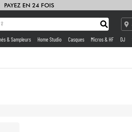
PAYEZ EN 24 FOIS
hés & Sampleurs
Home Studio
Casques
Micros & HF
DJ
Amplis & Effets
Home Studio
DJ
Batteries & Percu
Eveil Musical