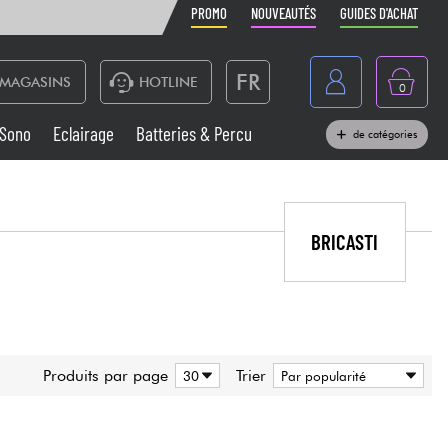
PROMO
NOUVEAUTÉS
GUIDES D'ACHAT
FR
MAGASINS
HOTLINE
0
Belgique
Sono
Eclairage
Batteries & Percu
de catégories
België
Claviers & Pianos
España
Casques
BRICASTI
Deutschland
Nederland
Sono
English
Vents
Produits par page
Trier
Câbles & Access.