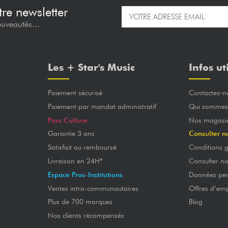
re newsletter
ouveautés...
Les + Star's Music
Infos ut
Paiement sécurisé
Contactez-n
Paiement par mandat administratif
Qui sommes
Pass Culture
Nos magasi
Garantie 3 ans
Consulter n
Satisfait ou remboursé
Conditions g
Livraison en 24H*
Consulter n
Espace Pros-Institutions
Données per
Ventes intra-communautaires
Offres d’emp
Plus de 700 marques
Blog
Nos clients récompensés