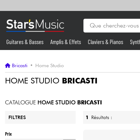
Guitares & Basses
Amplis & Effets
Claviers & Pianos
Synt
Vents
Guitares & Basses
Bricasti
•
Home Studio
Synthés & Sampleurs
HOME STUDIO
BRICASTI
Micros & HF
CATALOGUE
HOME STUDIO
BRICASTI
Eclairage
1
Résultats :
FILTRES
Violons & Quatuor
Prix