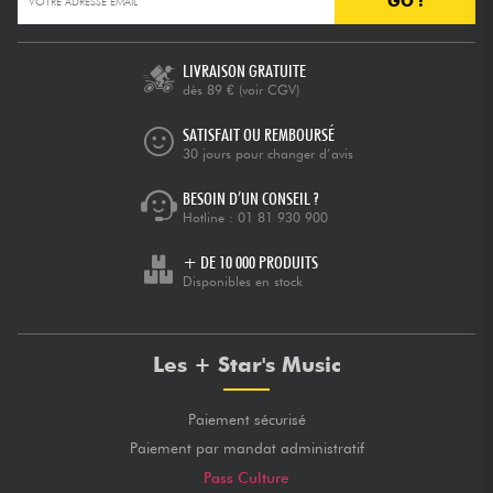
GO !
Câbles & Access.
LIVRAISON GRATUITE
dès 89 €
(voir CGV)
HiFi
SATISFAIT OU REMBOURSÉ
30 jours pour changer d’avis
Packs
BESOIN D’UN CONSEIL ?
Hotline :
01 81 930 900
Voir nos marques
+ DE 10 000 PRODUITS
Disponibles en stock
Les + Star's Music
Paiement sécurisé
Paiement par mandat administratif
Pass Culture