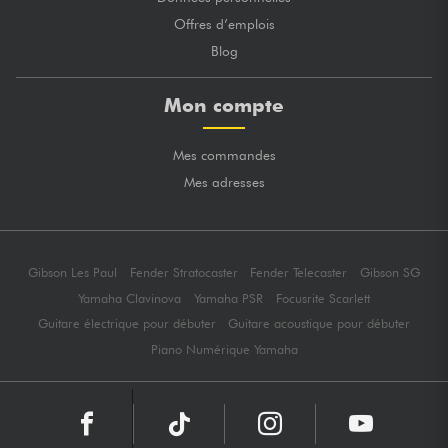
Offres d’emplois
Blog
Mon compte
Mes commandes
Mes adresses
Gibson Les Paul
Fender Stratocaster
Fender Telecaster
Gibson SG
Yamaha Clavinova
Yamaha PSR
Focusrite Scarlett
Guitare électrique pour débuter
Guitare acoustique pour débuter
Piano Numérique Yamaha