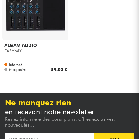
Casques
Micros & HF
DJ
ALGAM AUDIO
EASYMIX
Sono
Internet
Magasins
89.00 €
Eclairage
Batteries & Percu
Ne manquez rien
Vents
en recevant notre newsletter
Restez informé·e des bons plans, offres exclusives,
Violons & Quatuor
nouveautés...
Eveil Musical