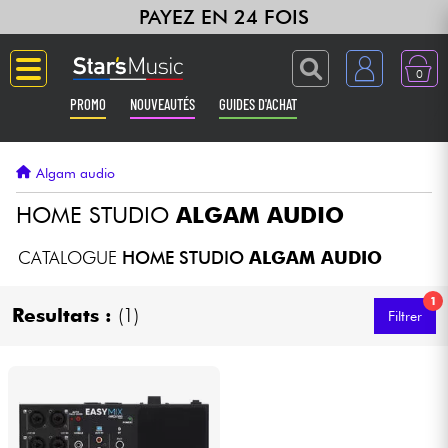
PAYEZ EN 24 FOIS
0
PROMO
NOUVEAUTÉS
GUIDES D'ACHAT
Langue
Algam audio
Guitares & Basses
HOME STUDIO
ALGAM AUDIO
Amplis & Effets
CATALOGUE
HOME STUDIO
ALGAM AUDIO
1
Claviers & Pianos
Resultats :
(1)
Filtrer
Synthés & Sampleurs
Home Studio