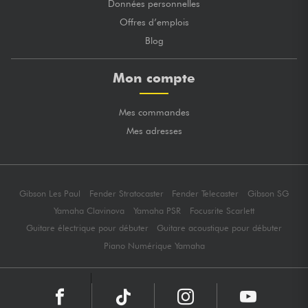
Données personnelles
Offres d’emplois
Blog
Mon compte
Mes commandes
Mes adresses
Gibson Les Paul
Fender Stratocaster
Fender Telecaster
Gibson SG
Yamaha Clavinova
Yamaha PSR
Focusrite Scarlett
Guitare électrique pour débuter
Guitare acoustique pour débuter
Piano Numérique Yamaha