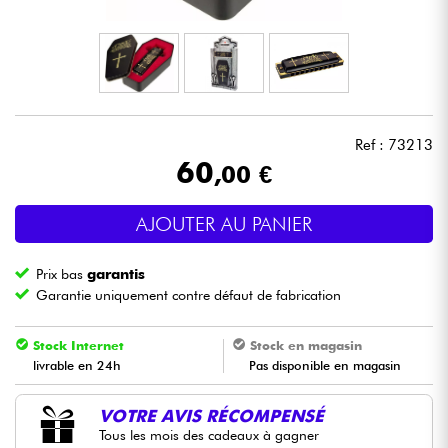
Casques
Micros & HF
DJ
Ref : 73213
60
,00 €
Sono
AJOUTER AU PANIER
Eclairage
Prix bas
garantis
Batteries & Percu
Garantie uniquement contre défaut de fabrication
Vents
Stock Internet
Stock en magasin
livrable en 24h
Pas disponible en magasin
Violons & Quatuor
VOTRE AVIS RÉCOMPENSÉ
Tous les mois des cadeaux à gagner
Eveil Musical