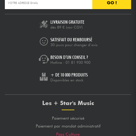
GO !
LIVRAISON GRATUITE
dès 89 €
(voir CGV)
SATISFAIT OU REMBOURSÉ
30 jours pour changer d’avis
BESOIN D’UN CONSEIL ?
Hotline :
01 81 930 900
+ DE 10 000 PRODUITS
Disponibles en stock
Les + Star's Music
Paiement sécurisé
Paiement par mandat administratif
Pass Culture