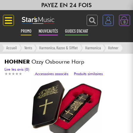
PAYEZ EN 24 FOIS
0
PROMO
NOUVEAUTÉS
GUIDES D'ACHAT
Langue
Accueil
Vents
Harmonica, Kazoo & Sifflet
Harmonica
Hohner
Guitares & Basses
HOHNER
Ozzy Osbourne Harp
Lire les avis (0)
★
★
★
★
★
★
★
★
★
★
Accessoires associés
Produits similaires
Amplis & Effets
Claviers & Pianos
Synthés & Sampleurs
Home Studio