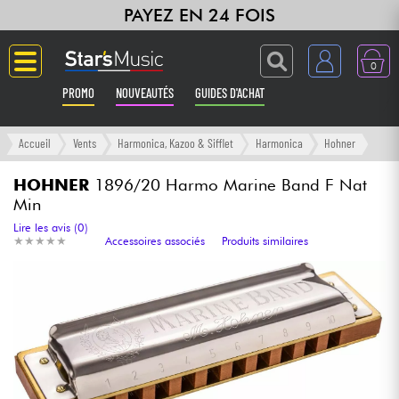
PAYEZ EN 24 FOIS
0
PROMO
NOUVEAUTÉS
GUIDES D'ACHAT
Langue
Accueil
Vents
Harmonica, Kazoo & Sifflet
Harmonica
Hohner
Guitares & Basses
HOHNER
1896/20 Harmo Marine Band F Nat
Min
Amplis & Effets
Lire les avis (0)
★
★
★
★
★
★
★
★
★
★
Accessoires associés
Produits similaires
Claviers & Pianos
Synthés & Sampleurs
Home Studio