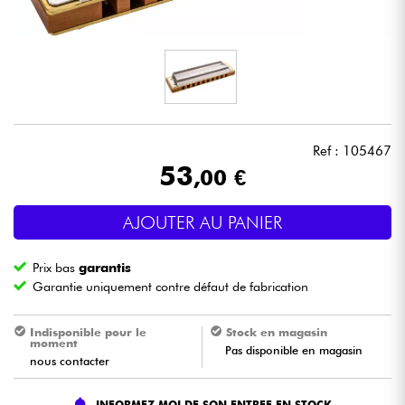
Casques
Micros & HF
DJ
Ref : 105467
Sono
53
,00 €
Eclairage
AJOUTER AU PANIER
Batteries & Percu
Prix bas
garantis
Garantie uniquement contre défaut de fabrication
Vents
Indisponible pour le
Stock en magasin
moment
Pas disponible en magasin
Violons & Quatuor
nous contacter
Eveil Musical
INFORMEZ MOI DE SON ENTREE EN STOCK