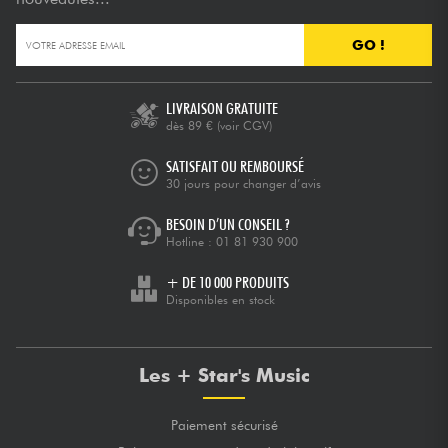
GO !
LIVRAISON GRATUITE
dès 89 €
(voir CGV)
SATISFAIT OU REMBOURSÉ
30 jours pour changer d’avis
BESOIN D’UN CONSEIL ?
Hotline :
01 81 930 900
+ DE 10 000 PRODUITS
Disponibles en stock
Les + Star's Music
Paiement sécurisé