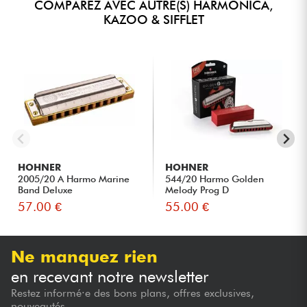
COMPAREZ AVEC AUTRE(S) HARMONICA,
KAZOO & SIFFLET
HOHNER
HOHNER
2005/20 A Harmo Marine
544/20 Harmo Golden
Band Deluxe
Melody Prog D
57.00 €
55.00 €
Ne manquez rien
en recevant notre newsletter
Restez informé·e des bons plans, offres exclusives,
nouveautés...