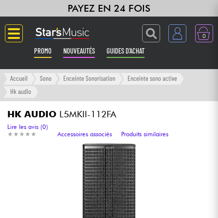
PAYEZ EN 24 FOIS
0
PROMO
NOUVEAUTÉS
GUIDES D'ACHAT
Langue
Accueil
Sono
Enceinte Sonorisation
Enceinte sono active
Hk audio
Guitares & Basses
HK AUDIO
L5MKII-112FA
Amplis & Effets
Lire les avis (0)
★
★
★
★
★
★
★
★
★
★
Accessoires associés
Produits similaires
Claviers & Pianos
Synthés & Sampleurs
Home Studio