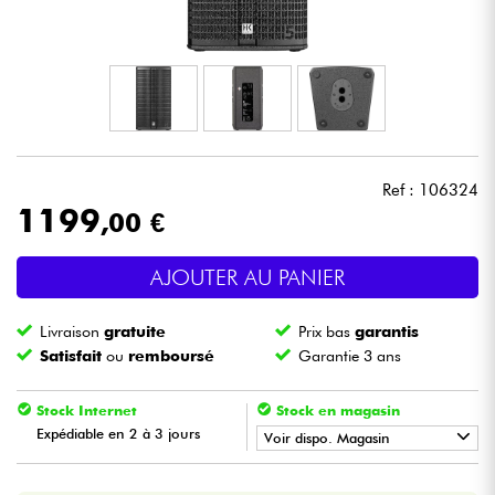
Casques
Micros & HF
DJ
Ref : 106324
Sono
1199
,00 €
Eclairage
AJOUTER AU PANIER
Batteries & Percu
Livraison
gratuite
Prix bas
garantis
Satisfait
ou
remboursé
Garantie 3 ans
Vents
Stock Internet
Stock en magasin
Violons & Quatuor
Expédiable en 2 à 3 jours
Voir dispo. Magasin
•
Star
'
S
Music
LILLE
Eveil Musical