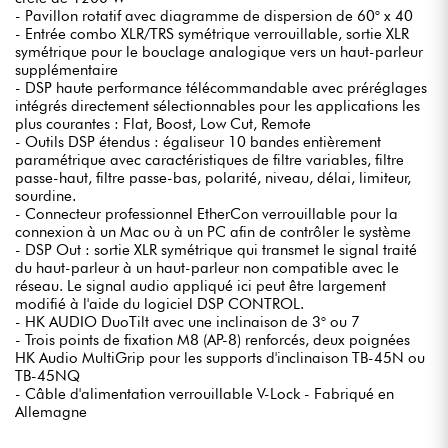
- Pavillon rotatif avec diagramme de dispersion de 60° x 40
- Entrée combo XLR/TRS symétrique verrouillable, sortie XLR
symétrique pour le bouclage analogique vers un haut-parleur
supplémentaire
- DSP haute performance télécommandable avec préréglages
intégrés directement sélectionnables pour les applications les
plus courantes : Flat, Boost, Low Cut, Remote
- Outils DSP étendus : égaliseur 10 bandes entièrement
paramétrique avec caractéristiques de filtre variables, filtre
passe-haut, filtre passe-bas, polarité, niveau, délai, limiteur,
sourdine.
- Connecteur professionnel EtherCon verrouillable pour la
connexion à un Mac ou à un PC afin de contrôler le système
- DSP Out : sortie XLR symétrique qui transmet le signal traité
du haut-parleur à un haut-parleur non compatible avec le
réseau. Le signal audio appliqué ici peut être largement
modifié à l'aide du logiciel DSP CONTROL.
- HK AUDIO DuoTilt avec une inclinaison de 3° ou 7
- Trois points de fixation M8 (AP-8) renforcés, deux poignées
HK Audio MultiGrip pour les supports d'inclinaison TB-45N ou
TB-45NQ
- Câble d'alimentation verrouillable V-Lock - Fabriqué en
Allemagne