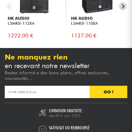
HK AUDIO
HK AUDIO
L5MKII-112XA
L5MKII-110XA
1222.00 €
1127.00 €
Ne manquez rien
en recevant notre newsletter
Restez informé·e des bons plans, offres exclusives,
nouveautés...
GO !
LIVRAISON GRATUITE
dès 89 €
(voir CGV)
SATISFAIT OU REMBOURSÉ