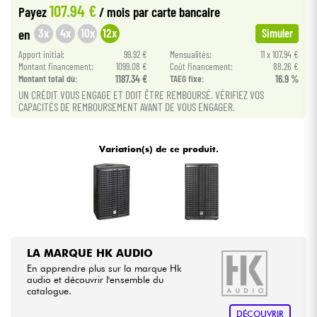
107.94 €
Payez
/ mois
par carte bancaire
•
Star
'
S
Music
TOULOUSE
3x
4x
10x
12x
en
Simuler
Câbles & Access.
Apport initial:
99.92 €
Mensualités:
11 x 107.94 €
Montant financement:
1099.08 €
Coût financement:
88.26 €
HiFi
Montant total dù:
1187.34 €
TAEG fixe:
16.9 %
UN CRÉDIT VOUS ENGAGE ET DOIT ÊTRE REMBOURSÉ. VÉRIFIEZ VOS
CAPACITÉS DE REMBOURSEMENT AVANT DE VOUS ENGAGER.
Packs
Voir nos marques
Variation(s) de ce produit.
LA MARQUE HK AUDIO
En apprendre plus sur la marque Hk
audio et découvrir l'ensemble du
catalogue.
DÉCOUVRIR