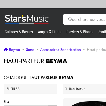
Guitares & Basses
Amplis & Effets
Claviers & Pianos
Synt
Vents
Guitares & Basses
Beyma
•
Sono
•
Accessoires Sonorisation
•
Haut-parle
Synthés & Sampleurs
HAUT-PARLEUR
BEYMA
Micros & HF
CATALOGUE
HAUT-PARLEUR
BEYMA
Eclairage
1
Résultats :
FILTRES
Violons & Quatuor
Prix