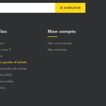
JE M'ABONNE
iles
Mon compte
ous
Mes commandes
-nous ?
Mes adresses
ns
os guides d’achats
énérales de ventes
otre FAQ
sonnelles
lois