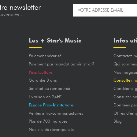
re newsletter
ouveautés...
Les + Star's Music
Infos ut
Paiement sécurisé
Contactez-n
Paiement par mandat administratif
Qui sommes
Pass Culture
Nos magasi
Garantie 3 ans
Consulter n
Satisfait ou remboursé
Conditions g
Livraison en 24H*
Consulter n
Espace Pros-Institutions
Données per
Ventes intra-communautaires
Offres d’emp
Plus de 700 marques
Blog
Nos clients récompensés