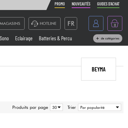
PROMO
NOUVEAUTÉS
GUIDES D'ACHAT
FR
MAGASINS
HOTLINE
0
Belgique
Sono
Eclairage
Batteries & Percu
de catégories
België
Claviers & Pianos
España
Casques
BEYMA
Deutschland
Nederland
Sono
English
Vents
Produits par page
Trier
Câbles & Access.