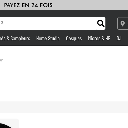
PAYEZ EN 24 FOIS
hés & Sampleurs
Home Studio
Casques
Micros & HF
DJ
Amplis & Effets
ur
Home Studio
DJ
Batteries & Percu
Eveil Musical