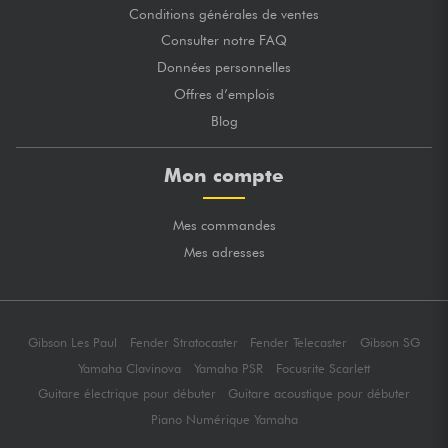
Conditions générales de ventes
Consulter notre FAQ
Données personnelles
Offres d’emplois
Blog
Mon compte
Mes commandes
Mes adresses
Gibson Les Paul
Fender Stratocaster
Fender Telecaster
Gibson SG
Yamaha Clavinova
Yamaha PSR
Focusrite Scarlett
Guitare électrique pour débuter
Guitare acoustique pour débuter
Piano Numérique Yamaha