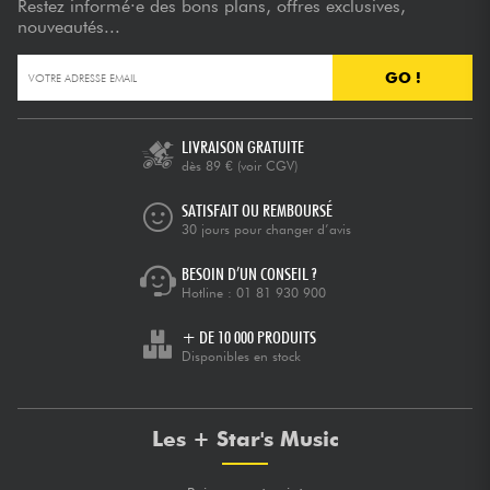
Restez informé·e des bons plans, offres exclusives,
nouveautés...
GO !
LIVRAISON GRATUITE
dès 89 €
(voir CGV)
SATISFAIT OU REMBOURSÉ
30 jours pour changer d’avis
BESOIN D’UN CONSEIL ?
Hotline :
01 81 930 900
+ DE 10 000 PRODUITS
Disponibles en stock
Les + Star's Music