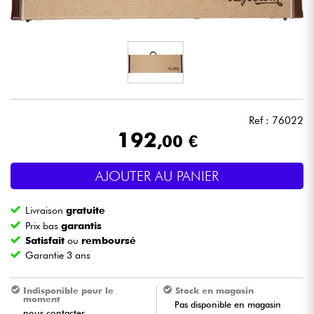
Casques
Micros & HF
DJ
Ref : 76022
Sono
192
,00 €
Eclairage
AJOUTER AU PANIER
Batteries & Percu
Livraison
gratuite
Prix bas
garantis
Vents
Satisfait
ou
remboursé
Garantie 3 ans
Violons & Quatuor
Indisponible pour le
Stock en magasin
moment
Pas disponible en magasin
Eveil Musical
nous contacter