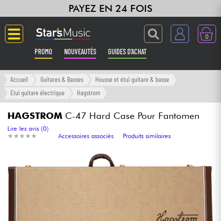
PAYEZ EN 24 FOIS
0
PROMO
NOUVEAUTÉS
GUIDES D'ACHAT
Langue
Accueil
Guitares & Basses
Housse et étui guitare & basse
Etui guitare électrique
Hagstrom
Guitares & Basses
HAGSTROM
C-47 Hard Case Pour Fantomen
Amplis & Effets
Lire les avis (0)
★
★
★
★
★
★
★
★
★
★
Accessoires associés
Produits similaires
Claviers & Pianos
Synthés & Sampleurs
Home Studio