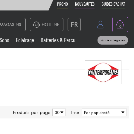
PROMO
NOUVEAUTÉS
GUIDES D'ACHAT
FR
MAGASINS
HOTLINE
0
Belgique
Sono
Eclairage
Batteries & Percu
de catégories
België
Claviers & Pianos
España
Casques
Deutschland
Nederland
Sono
English
Vents
Produits par page
Trier
Câbles & Access.