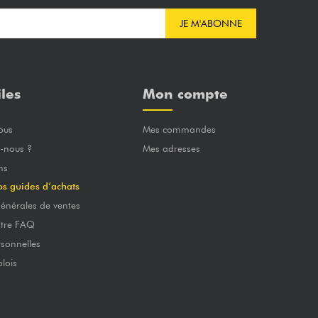
JE M'ABONNE
iles
Mon compte
ous
Mes commandes
-nous ?
Mes adresses
ns
os guides d’achats
énérales de ventes
otre FAQ
sonnelles
lois