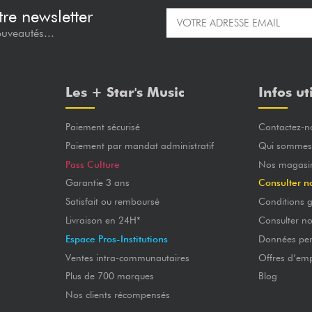
re newsletter
ouveautés...
Les + Star's Music
Infos ut
Paiement sécurisé
Contactez-n
Paiement par mandat administratif
Qui sommes
Pass Culture
Nos magasi
Garantie 3 ans
Consulter n
Satisfait ou remboursé
Conditions g
Livraison en 24H*
Consulter n
Espace Pros-Institutions
Données per
Ventes intra-communautaires
Offres d’emp
Plus de 700 marques
Blog
Nos clients récompensés