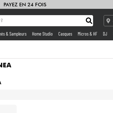
PAYEZ EN 24 FOIS
hés & Sampleurs
Home Studio
Casques
Micros & HF
DJ
Amplis & Effets
Home Studio
NEA
DJ
A
Batteries & Percu
Eveil Musical