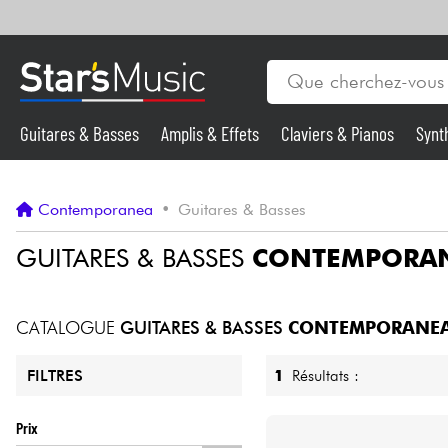
Guitares & Basses
Amplis & Effets
Claviers & Pianos
Synt
Vents
Guitares & Basses
Contemporanea
•
Guitares & Basses
Synthés & Sampleurs
GUITARES & BASSES
CONTEMPORA
Micros & HF
CATALOGUE
GUITARES & BASSES
CONTEMPORANE
Eclairage
1
Résultats :
FILTRES
Violons & Quatuor
Prix