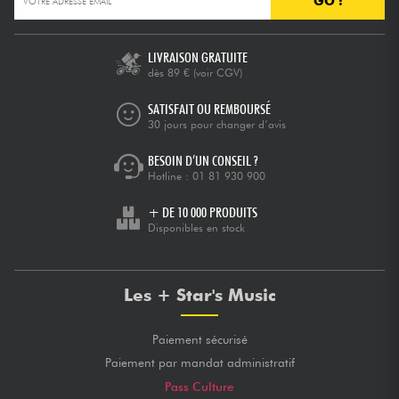
GO !
Câbles & Access.
LIVRAISON GRATUITE
dès 89 €
(voir CGV)
HiFi
SATISFAIT OU REMBOURSÉ
30 jours pour changer d’avis
Packs
BESOIN D’UN CONSEIL ?
Hotline :
01 81 930 900
Voir nos marques
+ DE 10 000 PRODUITS
Disponibles en stock
Les + Star's Music
Paiement sécurisé
Paiement par mandat administratif
Pass Culture