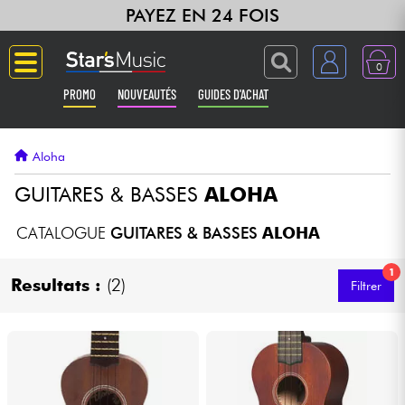
PAYEZ EN 24 FOIS
0
PROMO
NOUVEAUTÉS
GUIDES D'ACHAT
Langue
Aloha
Guitares & Basses
GUITARES & BASSES
ALOHA
Amplis & Effets
CATALOGUE
GUITARES & BASSES
ALOHA
1
Claviers & Pianos
Resultats :
(2)
Filtrer
Synthés & Sampleurs
Home Studio