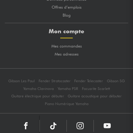
Offres d’emplois
Blog
Mon compte
Mes commandes
Mes adresses
Gibson Les Paul
Fender Stratocaster
Fender Telecaster
Gibson SG
Yamaha Clavinova
Yamaha PSR
Focusrite Scarlett
Guitare électrique pour débuter
Guitare acoustique pour débuter
Piano Numérique Yamaha