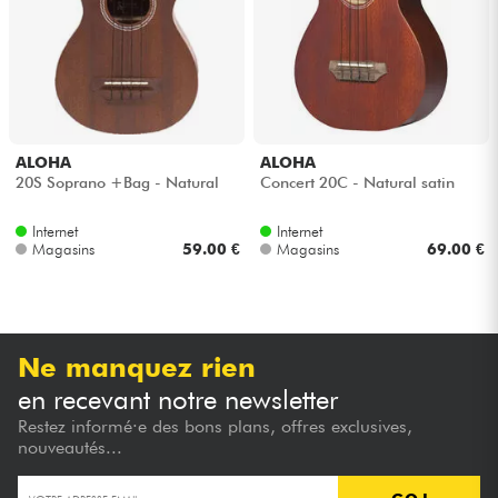
Casques
Micros & HF
DJ
ALOHA
ALOHA
20S Soprano +Bag - Natural
Concert 20C - Natural satin
Sono
Internet
Internet
Magasins
59.00 €
Magasins
69.00 €
Eclairage
Batteries & Percu
Ne manquez rien
Vents
en recevant notre newsletter
Restez informé·e des bons plans, offres exclusives,
Violons & Quatuor
nouveautés...
Eveil Musical