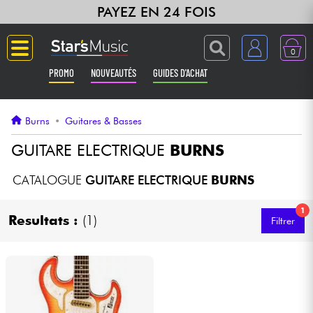
PAYEZ EN 24 FOIS
0
PROMO
NOUVEAUTÉS
GUIDES D'ACHAT
Langue
Burns
•
Guitares & Basses
Guitares & Basses
GUITARE ELECTRIQUE
BURNS
Amplis & Effets
CATALOGUE
GUITARE ELECTRIQUE
BURNS
1
Claviers & Pianos
Resultats :
(1)
Filtrer
Synthés & Sampleurs
Home Studio