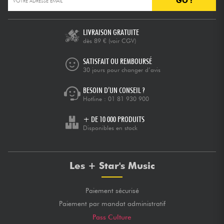
GO !
Câbles & Access.
LIVRAISON GRATUITE
dès 89 €
(voir CGV)
HiFi
SATISFAIT OU REMBOURSÉ
30 jours pour changer d’avis
Packs
BESOIN D’UN CONSEIL ?
Hotline :
01 81 930 900
Voir nos marques
+ DE 10 000 PRODUITS
Disponibles en stock
Les + Star's Music
Paiement sécurisé
Paiement par mandat administratif
Pass Culture