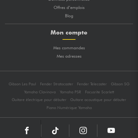
Offres d’emplois
Blog
Mon compte
Mes commandes
Mes adresses
Gibson Les Paul
Fender Stratocaster
Fender Telecaster
Gibson SG
Yamaha Clavinova
Yamaha PSR
Focusrite Scarlett
Guitare électrique pour débuter
Guitare acoustique pour débuter
Piano Numérique Yamaha