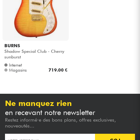
Casques
Micros & HF
DJ
BURNS
Shadow Special Club - Cherry
Sono
sunburst
Internet
Magasins
719.00 €
Eclairage
Batteries & Percu
Ne manquez rien
Vents
en recevant notre newsletter
Restez informé·e des bons plans, offres exclusives,
Violons & Quatuor
nouveautés...
Eveil Musical