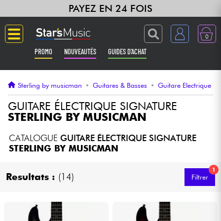
PAYEZ EN 24 FOIS
0
PROMO
NOUVEAUTÉS
GUIDES D'ACHAT
Langue
Sterling by musicman
•
Guitares & Basses
•
Guitare Electrique
Guitares & Basses
GUITARE ÉLECTRIQUE SIGNATURE
STERLING BY MUSICMAN
Amplis & Effets
CATALOGUE
GUITARE ÉLECTRIQUE SIGNATURE
STERLING BY MUSICMAN
Claviers & Pianos
1
Resultats :
(14)
Filtrer
Synthés & Sampleurs
Home Studio