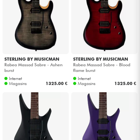
Casques
Micros & HF
DJ
Sono
STERLING BY MUSICMAN
STERLING BY MUSICMAN
Rabea Massad Sabre - Ashen
Rabea Massad Sabre - Blood
burst
flame burst
Eclairage
Internet
Internet
Magasins
1325.00 €
Magasins
1325.00 €
Batteries & Percu
Vents
Violons & Quatuor
Eveil Musical