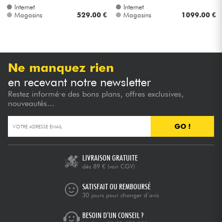
Internet
Internet
Magasins
529.00 €
Magasins
1099.00 €
Ne manquez rien
en recevant notre newsletter
Restez informé·e des bons plans, offres exclusives,
nouveautés...
GO !
LIVRAISON GRATUITE
dès 89 €
(voir CGV)
SATISFAIT OU REMBOURSÉ
30 jours pour changer d’avis
BESOIN D’UN CONSEIL ?