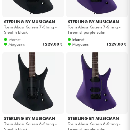
Câbles & Access.
STERLING BY MUSICMAN
STERLING BY MUSICMAN
Tosin Abasi Kaizen 7-String -
Tosin Abasi Kaizen 7-String -
HiFi
Stealth black
Firemist purple satin
Internet
Internet
Magasins
1229.00 €
Magasins
1229.00 €
Packs
Voir nos marques
STERLING BY MUSICMAN
STERLING BY MUSICMAN
Tosin Abasi Kaizen 6-String -
Tosin Abasi Kaizen 6-String -
Stealth black
Firemist purple satin