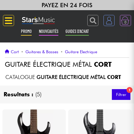
PAYEZ EN 24 FOIS
0
PROMO
NOUVEAUTÉS
GUIDES D'ACHAT
Langue
Cort
•
Guitares & Basses
•
Guitare Electrique
Guitares & Basses
GUITARE ÉLECTRIQUE MÉTAL
CORT
Amplis & Effets
CATALOGUE
GUITARE ÉLECTRIQUE MÉTAL
CORT
1
Claviers & Pianos
Resultats :
(5)
Filtrer
Synthés & Sampleurs
Home Studio