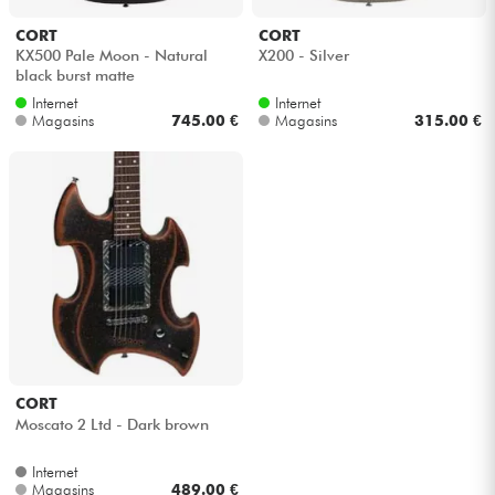
CORT
CORT
Câbles & Access.
KX500 Pale Moon - Natural
X200 - Silver
black burst matte
Internet
Internet
HiFi
Magasins
745.00 €
Magasins
315.00 €
Packs
Voir nos marques
CORT
Moscato 2 Ltd - Dark brown
Internet
Magasins
489.00 €