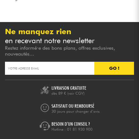
Ne manquez rien
en recevant notre newsletter
Restez informé·e des bons plans, offres exclusives,
nouveautés...
GO !
LIVRAISON GRATUITE
dès 89 €
(voir CGV)
SATISFAIT OU REMBOURSÉ
30 jours pour changer d’avis
BESOIN D’UN CONSEIL ?
Hotline :
01 81 930 900