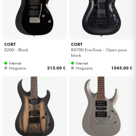
Casques
Micros & HF
DJ
CORT
CORT
X200 - Black
KX700 EverTune - Open pore
Sono
black
Internet
Internet
Magasins
315.00 €
Magasins
1045.00 €
Eclairage
Batteries & Percu
Vents
Violons & Quatuor
Eveil Musical