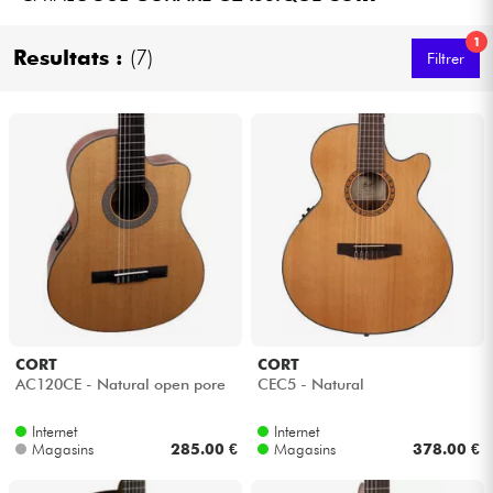
Casques
1
Resultats :
(7)
Filtrer
Micros & HF
DJ
Sono
Eclairage
Batteries & Percu
CORT
CORT
Vents
AC120CE - Natural open pore
CEC5 - Natural
Violons & Quatuor
Internet
Internet
Magasins
285.00 €
Magasins
378.00 €
Eveil Musical