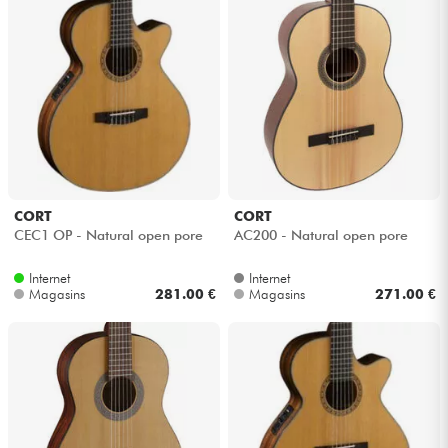
Câbles & Access.
HiFi
Packs
Voir nos marques
CORT
CORT
CEC1 OP - Natural open pore
AC200 - Natural open pore
Internet
Internet
Magasins
281.00 €
Magasins
271.00 €