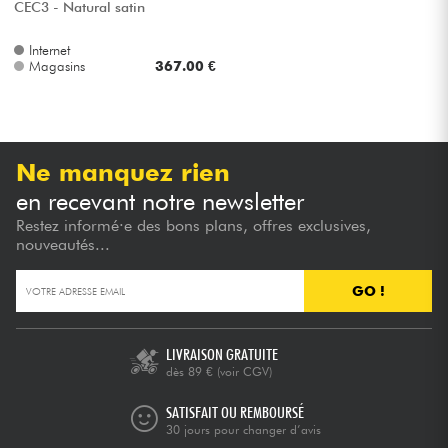
CEC3 - Natural satin
Internet
Magasins
367.00 €
Ne manquez rien
en recevant notre newsletter
Restez informé·e des bons plans, offres exclusives,
nouveautés...
GO !
LIVRAISON GRATUITE
dès 89 €
(voir CGV)
SATISFAIT OU REMBOURSÉ
30 jours pour changer d’avis