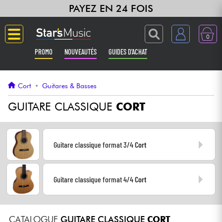
PAYEZ EN 24 FOIS
0
PROMO
NOUVEAUTÉS
GUIDES D'ACHAT
Langue
Cort
•
Guitares & Basses
Guitares & Basses
GUITARE CLASSIQUE
CORT
Amplis & Effets
Guitare classique format 3/4
Cort
Claviers & Pianos
Guitare classique format 4/4
Cort
Synthés & Sampleurs
Home Studio
CATALOGUE
GUITARE CLASSIQUE
CORT