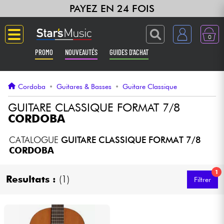
PAYEZ EN 24 FOIS
0
PROMO
NOUVEAUTÉS
GUIDES D'ACHAT
Langue
Cordoba
•
Guitares & Basses
•
Guitare Classique
Guitares & Basses
GUITARE CLASSIQUE FORMAT 7/8
CORDOBA
Amplis & Effets
CATALOGUE
GUITARE CLASSIQUE FORMAT 7/8
CORDOBA
Claviers & Pianos
1
Resultats :
(1)
Filtrer
Synthés & Sampleurs
Home Studio