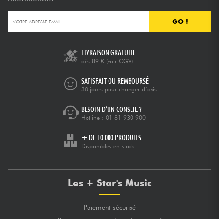
GO !
Câbles & Access.
HiFi
LIVRAISON GRATUITE
dès 89 €
(voir CGV)
Packs
SATISFAIT OU REMBOURSÉ
30 jours pour changer d’avis
Voir nos marques
BESOIN D’UN CONSEIL ?
Hotline :
01 81 930 900
+ DE 10 000 PRODUITS
Disponibles en stock
Les + Star's Music
Paiement sécurisé