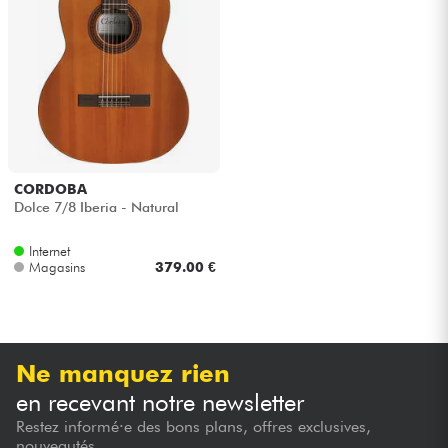
Casques
Micros & HF
DJ
Sono
CORDOBA
Dolce 7/8 Iberia - Natural
Eclairage
Internet
Magasins
379.00 €
Batteries & Percu
Vents
Ne manquez rien
Violons & Quatuor
en recevant notre newsletter
Restez informé·e des bons plans, offres exclusives,
Eveil Musical
nouveautés...