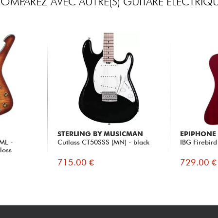
OMPAREZ AVEC AUTRE(S) GUITARE ELECTRIQ
STERLING BY MUSICMAN
EPIPHONE
ML -
Cutlass CT50SSS (MN) - black
IBG Firebird
loss
715.00 €
729.00 €