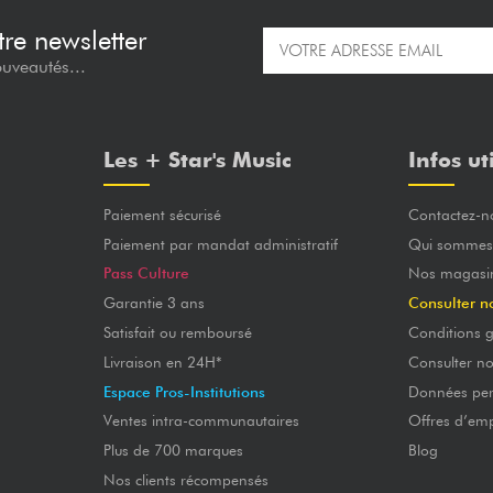
re newsletter
ouveautés...
Les + Star's Music
Infos ut
Paiement sécurisé
Contactez-n
Paiement par mandat administratif
Qui sommes
Pass Culture
Nos magasi
Garantie 3 ans
Consulter n
Satisfait ou remboursé
Conditions g
Livraison en 24H*
Consulter n
Espace Pros-Institutions
Données per
Ventes intra-communautaires
Offres d’emp
Plus de 700 marques
Blog
Nos clients récompensés