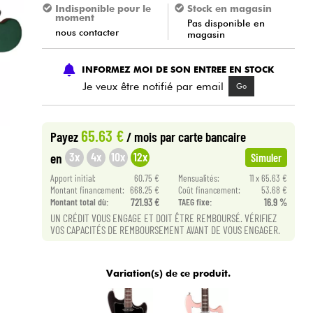
Indisponible pour le
Stock en magasin
moment
Pas disponible en
nous contacter
magasin
INFORMEZ MOI DE SON ENTREE EN STOCK
Je veux être notifié par email
Go
65.63 €
Payez
/ mois
par carte bancaire
3x
4x
10x
12x
en
Simuler
Apport initial:
60.75 €
Mensualités:
11 x 65.63 €
Montant financement:
668.25 €
Coût financement:
53.68 €
Montant total dù:
721.93 €
TAEG fixe:
16.9 %
UN CRÉDIT VOUS ENGAGE ET DOIT ÊTRE REMBOURSÉ. VÉRIFIEZ
VOS CAPACITÉS DE REMBOURSEMENT AVANT DE VOUS ENGAGER.
Variation(s) de ce produit.