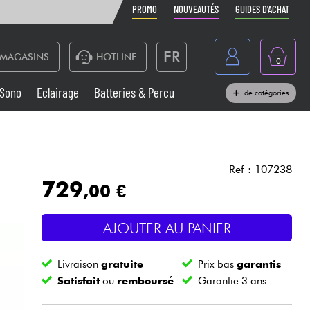
PROMO
NOUVEAUTÉS
GUIDES D'ACHAT
FR
MAGASINS
HOTLINE
0
Belgique
Sono
Eclairage
Batteries & Percu
de catégories
België
Claviers & Pianos
España
Casques
Deutschland
Ref : 107238
729
,00 €
Nederland
Sono
English
AJOUTER AU PANIER
Vents
Livraison
gratuite
Prix bas
garantis
Câbles & Access.
Satisfait
ou
remboursé
Garantie 3 ans