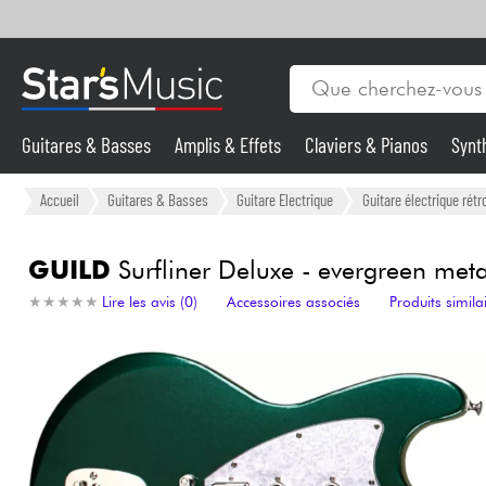
Guitares & Basses
Amplis & Effets
Claviers & Pianos
Synt
Vents
Violons & Quatuor
Eveil Musical
Câbles & Access.
Guitares & Basses
Accueil
Guitares & Basses
Guitare Electrique
Guitare électrique rétr
Synthés & Sampleurs
GUILD
Surfliner Deluxe - evergreen meta
★
★
★
★
★
★
★
★
★
★
Lire les avis (0)
Accessoires associés
Produits simila
Micros & HF
Eclairage
Violons & Quatuor