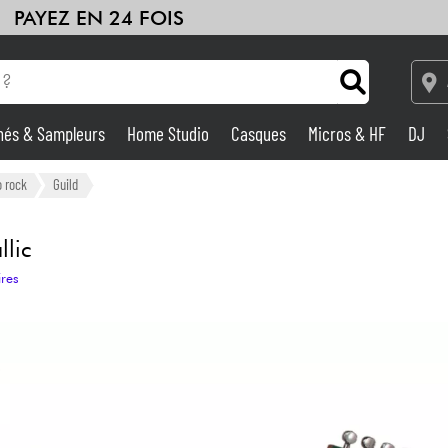
PAYEZ EN 24 FOIS
hés & Sampleurs
Home Studio
Casques
Micros & HF
DJ
HiFi
Packs
Voir nos marques
Amplis & Effets
o rock
Guild
Home Studio
llic
ires
DJ
Batteries & Percu
Eveil Musical