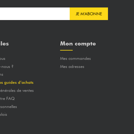
JE M'ABONNE
iles
Mon compte
ous
Mes commandes
-nous ?
Mes adresses
ns
os guides d’achats
énérales de ventes
otre FAQ
sonnelles
lois