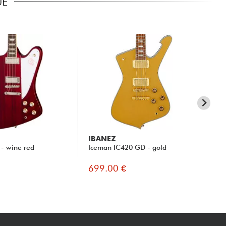
UE
IBANEZ
CO
 - wine red
Iceman IC420 GD - gold
Ma
spa
699.00 €
69