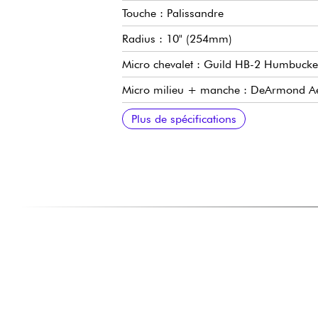
Touche : Palissandre
Radius : 10" (254mm)
Micro chevalet : Guild HB-2 Humbucke
Micro milieu + manche : DeArmond Aer
Chevalet : Tune-O-Matic
Vibrato Guild
Sélecteur 5 positions
Volume + tonalité
Plus de spécifications