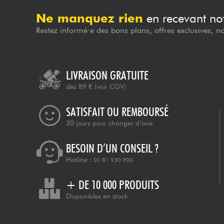
Ne manquez rien
en recevant not
Restez informé·e des bons plans, offres exclusives, n
LIVRAISON GRATUITE
dès 89 €
(voir CGV)
SATISFAIT OU REMBOURSÉ
30 jours pour changer d’avis
BESOIN D’UN CONSEIL ?
Hotline :
01 81 930 900
+ DE 10 000 PRODUITS
Disponibles en stock