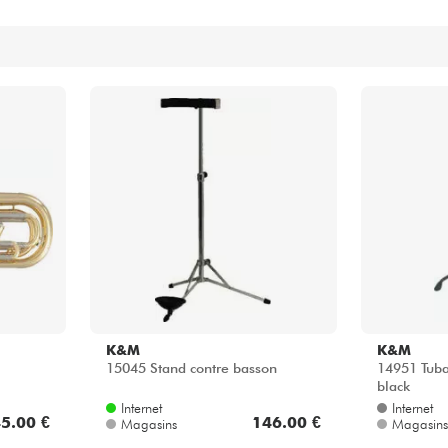
Packs
Voir nos marques
K&M
K&M
15045 Stand contre basson
14951 Tuba
black
Internet
Internet
5.00 €
146.00 €
Magasins
Magasins