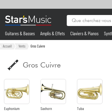
Guitares & Basses
Amplis & Effets
Claviers & Pianos
Synt
Vents
Guitares & Basses
Accueil
Vents
Gros Cuivre
Synthés & Sampleurs
Gros Cuivre
Micros & HF
Eclairage
Violons & Quatuor
Euphonium
Saxhorn
Tuba