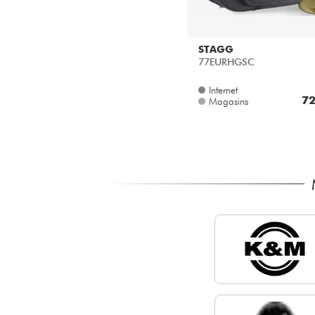
STAGG
77EURHGSC
Internet
72
Magasins