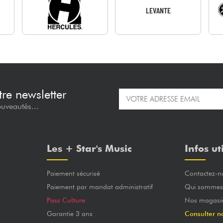
LEVANTE
re newsletter
ouveautés...
Les + Star's Music
Infos ut
Paiement sécurisé
Contactez-n
Paiement par mandat administratif
Qui sommes
Pass Culture
Nos magasi
Garantie 3 ans
Consulter n