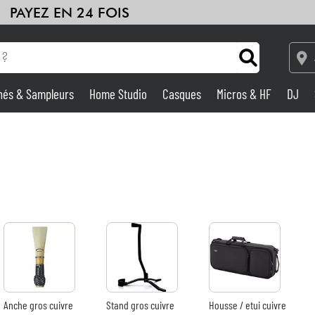
PAYEZ EN 24 FOIS
hés & Sampleurs
Home Studio
Casques
Micros & HF
DJ
Amplis & Effets
Home Studio
DJ
Batteries & Percu
Eveil Musical
Anche gros cuivre
Stand gros cuivre
Housse / etui cuivre