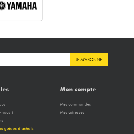
JE M'ABONNE
iles
Mon compte
ous
Mes commandes
-nous ?
Mes adresses
ns
os guides d’achats