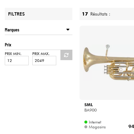
HiFi
17
Résultats :
FILTRES
Marques
GEWA
Prix
HERCULES STANDS
K&M
PRIX MIN.
PRIX MAX.
LEVANTE
SML
STAGG
VANDOREN
YAMAHA
SML
BA900
Internet
94
Magasins