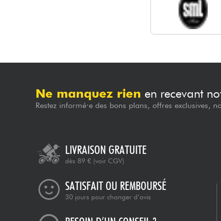
Ne manquez rien
en recevant not
Restez informé·e des bons plans, offres exclusives, n
LIVRAISON GRATUITE
dès 89 €
(voir CGV)
SATISFAIT OU REMBOURSÉ
30 jours pour changer d’avis