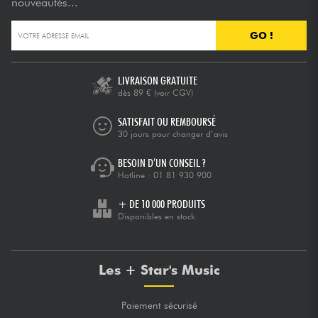
nouveautés...
GO !
LIVRAISON GRATUITE
dès 89 €
(voir CGV)
SATISFAIT OU REMBOURSÉ
30 jours pour changer d’avis
BESOIN D’UN CONSEIL ?
Hotline :
01 81 930 900
+ DE 10 000 PRODUITS
Disponibles en stock
Les + Star's Music
Paiement sécurisé