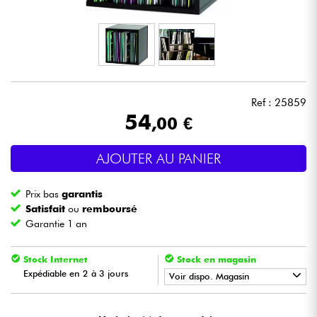
Casques
Micros & HF
DJ
Ref : 25859
54
,00 €
Sono
AJOUTER AU PANIER
Eclairage
Prix bas
garantis
Batteries & Percu
Satisfait
ou
remboursé
Garantie 1 an
Vents
Stock Internet
Stock en magasin
Expédiable en 2 à 3 jours
Violons & Quatuor
Voir dispo. Magasin
•
Star
'
S
Music
PARIS
Eveil Musical