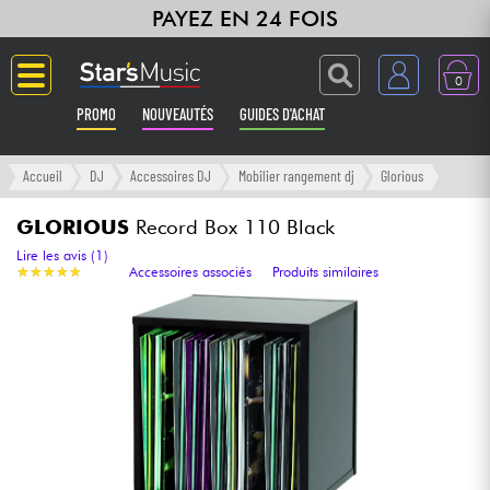
PAYEZ EN 24 FOIS
0
PROMO
NOUVEAUTÉS
GUIDES D'ACHAT
Langue
Accueil
DJ
Accessoires DJ
Mobilier rangement dj
Glorious
Guitares & Basses
GLORIOUS
Record Box 110 Black
Lire les avis (1)
★
★
★
★
★
★
★
★
★
★
Accessoires associés
Produits similaires
Amplis & Effets
Claviers & Pianos
Synthés & Sampleurs
Home Studio