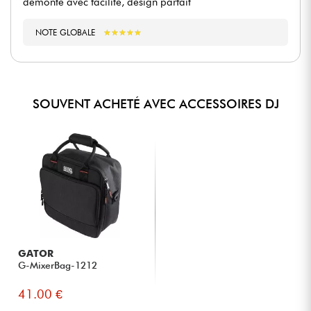
démonte avec facilité, design parfait
NOTE GLOBALE
★
★
★
★
★
★
★
★
★
★
SOUVENT ACHETÉ AVEC ACCESSOIRES DJ
GATOR
G-MixerBag-1212
41.00 €