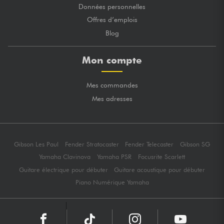
Données personnelles
Offres d’emplois
Blog
Mon compte
Mes commandes
Mes adresses
Gibson Les Paul
Fender Stratocaster
Fender Telecaster
Gibson SG
Yamaha Clavinova
Yamaha PSR
Focusrite Scarlett
Guitare électrique pour débuter
Guitare acoustique pour débuter
Piano Numérique Yamaha