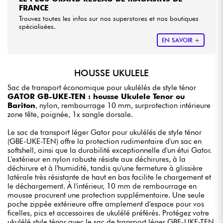
FRANCE
Trouvez toutes les infos sur nos superstores et nos boutiques
spécialisées.
EN SAVOIR +
HOUSSE UKULELE
Sac de transport économique pour ukulélés de style ténor
GATOR GB-UKE-TEN : housse Ukulele Tenor ou
Bariton
, nylon, rembourrage 10 mm, surprotection intérieure
zone tête, poignée, 1x sangle dorsale.
Le sac de transport léger Gator pour ukulélés de style ténor
(GBE-UKE-TEN) offre la protection rudimentaire d'un sac en
softshell, ainsi que la durabilité exceptionnelle d'un étui Gator.
L'extérieur en nylon robuste résiste aux déchirures, à la
déchirure et à l'humidité, tandis qu'une fermeture à glissière
latérale très résistante de haut en bas facilite le chargement et
le déchargement. À l'intérieur, 10 mm de rembourrage en
mousse procurent une protection supplémentaire. Une seule
poche zippée extérieure offre amplement d'espace pour vos
ficelles, pics et accessoires de ukulélé préférés. Protégez votre
ukulélé style ténor avec le sac de transport léger GBE-UKE-TEN