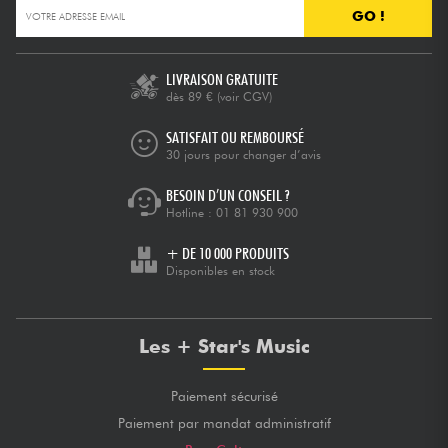
GO !
LIVRAISON GRATUITE
dès 89 €
(voir CGV)
SATISFAIT OU REMBOURSÉ
30 jours pour changer d’avis
BESOIN D’UN CONSEIL ?
Hotline :
01 81 930 900
+ DE 10 000 PRODUITS
Disponibles en stock
Les + Star's Music
Paiement sécurisé
Paiement par mandat administratif