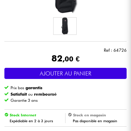
Casques
Micros & HF
DJ
Ref : 64726
Sono
82
,00 €
Eclairage
AJOUTER AU PANIER
Batteries & Percu
Prix bas
garantis
Satisfait
ou
remboursé
Vents
Garantie 3 ans
Violons & Quatuor
Stock Internet
Stock en magasin
Expédiable en 2 à 3 jours
Pas disponible en magasin
Eveil Musical