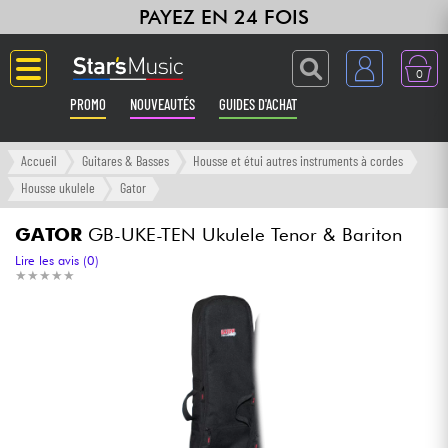
PAYEZ EN 24 FOIS
0
PROMO
NOUVEAUTÉS
GUIDES D'ACHAT
Langue
Accueil
Guitares & Basses
Housse et étui autres instruments à cordes
Housse ukulele
Gator
Guitares & Basses
GATOR
GB-UKE-TEN Ukulele Tenor & Bariton
Amplis & Effets
Lire les avis (0)
★
★
★
★
★
★
★
★
★
★
Claviers & Pianos
Synthés & Sampleurs
Home Studio