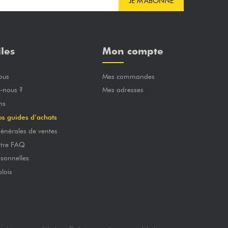
JE M'ABONNE
iles
Mon compte
ous
Mes commandes
-nous ?
Mes adresses
ns
os guides d’achats
énérales de ventes
otre FAQ
sonnelles
lois