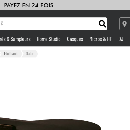
PAYEZ EN 24 FOIS
hés & Sampleurs
Home Studio
Casques
Micros & HF
DJ
Amplis & Effets
Etui banjo
Gator
Home Studio
DJ
Batteries & Percu
Eveil Musical