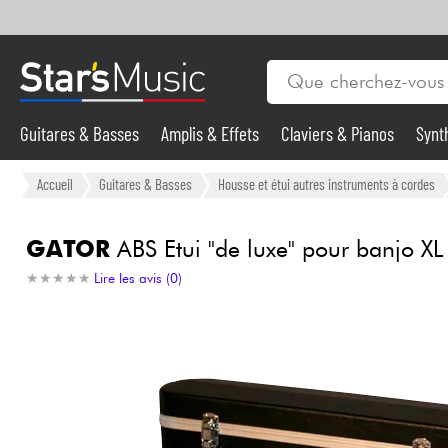
Guitares & Basses
Amplis & Effets
Claviers & Pianos
Synt
Vents
Guitares & Basses
Accueil
Guitares & Basses
Housse et étui autres instruments à cordes
Synthés & Sampleurs
GATOR
ABS Etui "de luxe" pour banjo XL
★
★
★
★
★
★
★
★
★
★
Lire les avis (0)
Micros & HF
Eclairage
Violons & Quatuor