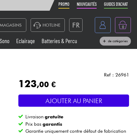
PROMO
NOUVEAUTÉS
GUIDES D'ACHAT
FR
MAGASINS
HOTLINE
0
Belgique
Sono
Eclairage
Batteries & Percu
de catégories
België
Claviers & Pianos
España
Casques
Deutschland
Ref : 26961
123
,00 €
Nederland
Sono
English
AJOUTER AU PANIER
Vents
Livraison
gratuite
Câbles & Access.
Prix bas
garantis
Garantie uniquement contre défaut de fabrication