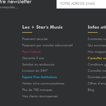
re newsletter
ouveautés...
Les + Star's Music
Infos ut
Paiement sécurisé
Contactez-n
Paiement par mandat administratif
Qui sommes
Pass Culture
Nos magasi
Garantie 3 ans
Consulter n
Satisfait ou remboursé
Conditions g
Livraison en 24H*
Consulter n
Espace Pros-Institutions
Données per
Ventes intra-communautaires
Offres d’emp
Plus de 700 marques
Blog
Nos clients récompensés