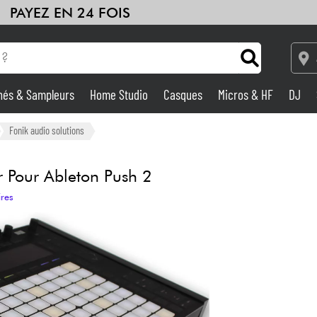
PAYEZ EN 24 FOIS
hés & Sampleurs
Home Studio
Casques
Micros & HF
DJ
Amplis & Effets
Fonik audio solutions
Home Studio
 Pour Ableton Push 2
ires
DJ
Batteries & Percu
Eveil Musical