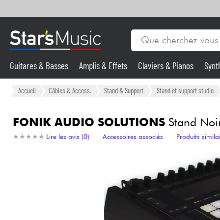
Guitares & Basses
Amplis & Effets
Claviers & Pianos
Synt
Vents
Guitares & Basses
Accueil
Câbles & Access.
Stand & Support
Stand et support studio
Synthés & Sampleurs
FONIK AUDIO SOLUTIONS
Stand Noir
★
★
★
★
★
★
★
★
★
★
Lire les avis (0)
Accessoires associés
Produits simila
Micros & HF
Eclairage
Violons & Quatuor