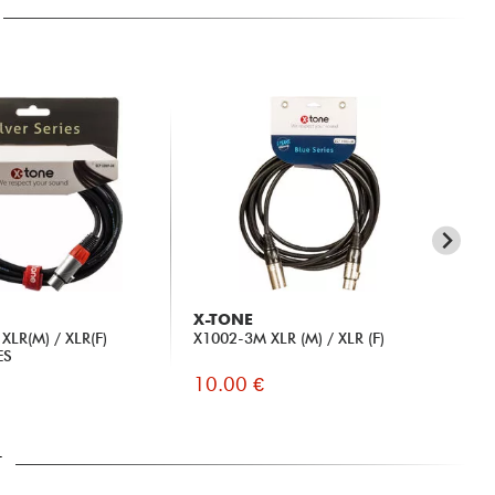
X-TONE
GL
XLR(M) / XLR(F)
X1002-3M XLR (M) / XLR (F)
Wo
ES
10.00 €
39
T