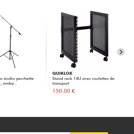
QUIKLOK
QU
o studio perchette
Stand rack 14U avec roulettes de
Sta
e, emba...
transport
150.00 €
14