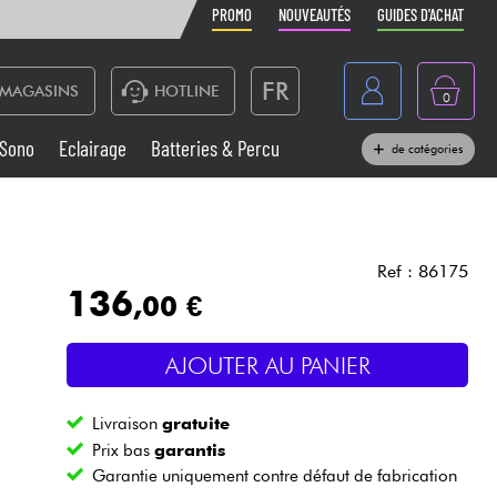
PROMO
NOUVEAUTÉS
GUIDES D'ACHAT
FR
MAGASINS
HOTLINE
0
Belgique
Sono
Eclairage
Batteries & Percu
de catégories
België
Claviers & Pianos
España
Casques
Deutschland
Ref : 86175
136
,00 €
Nederland
Sono
English
AJOUTER AU PANIER
Vents
Livraison
gratuite
Câbles & Access.
Prix bas
garantis
Garantie uniquement contre défaut de fabrication