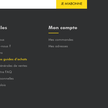
JE M'ABONNE
iles
Mon compte
ous
Mes commandes
-nous ?
Mes adresses
ns
os guides d’achats
énérales de ventes
otre FAQ
sonnelles
lois