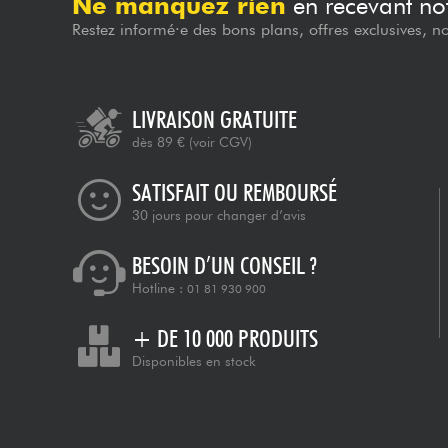
Ne manquez rien
en recevant not
Restez informé·e des bons plans, offres exclusives, n
LIVRAISON GRATUITE
dès 89 €
(voir CGV)
SATISFAIT OU REMBOURSÉ
30 jours pour changer d’avis
BESOIN D’UN CONSEIL ?
Hotline :
01 81 930 900
+ DE 10 000 PRODUITS
Disponibles en stock