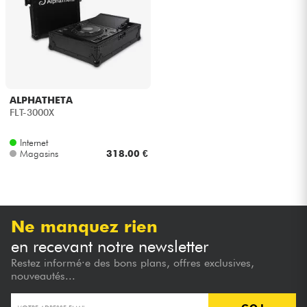
Casques
Micros & HF
DJ
ALPHATHETA
FLT-3000X
Sono
Internet
Magasins
318.00 €
Eclairage
Batteries & Percu
Ne manquez rien
Vents
en recevant notre newsletter
Restez informé·e des bons plans, offres exclusives,
Violons & Quatuor
nouveautés...
Eveil Musical