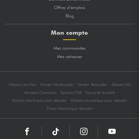
Offres d’emplois
Blog
Mon compte
Mes commandes
Mes adresses
Gibson Les Paul
Fender Stratocaster
Fender Telecaster
Gibson SG
Yamaha Clavinova
Yamaha PSR
Focusrite Scarlett
Guitare électrique pour débuter
Guitare acoustique pour débuter
Piano Numérique Yamaha