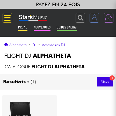
PAYEZ EN 24 FOIS
0
PROMO
NOUVEAUTÉS
GUIDES D'ACHAT
Langue
Alphatheta
•
DJ
•
Accessoires DJ
Guitares & Basses
FLIGHT DJ
ALPHATHETA
Amplis & Effets
CATALOGUE
FLIGHT DJ
ALPHATHETA
1
Claviers & Pianos
Resultats :
(1)
Filtrer
Synthés & Sampleurs
Home Studio