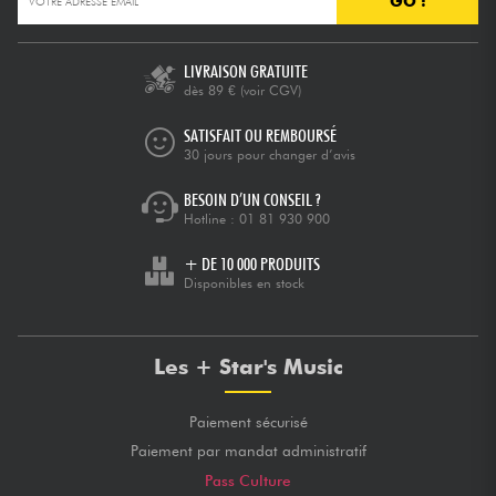
GO !
Câbles & Access.
LIVRAISON GRATUITE
dès 89 €
(voir CGV)
HiFi
SATISFAIT OU REMBOURSÉ
30 jours pour changer d’avis
Packs
BESOIN D’UN CONSEIL ?
Hotline :
01 81 930 900
Voir nos marques
+ DE 10 000 PRODUITS
Disponibles en stock
Les + Star's Music
Paiement sécurisé
Paiement par mandat administratif
Pass Culture