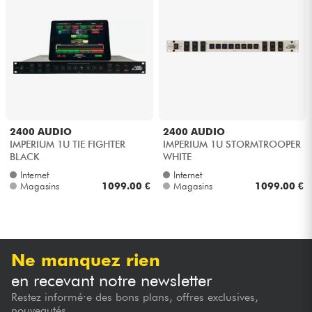
Casques
Micros & HF
DJ
Sono
2400 AUDIO
2400 AUDIO
IMPERIUM 1U TIE FIGHTER
IMPERIUM 1U STORMTROOPER
BLACK
WHITE
Eclairage
Internet
Internet
Magasins
1099.00 €
Magasins
1099.00 €
Batteries & Percu
Vents
Ne manquez rien
Violons & Quatuor
en recevant notre newsletter
Restez informé·e des bons plans, offres exclusives,
Eveil Musical
nouveautés...