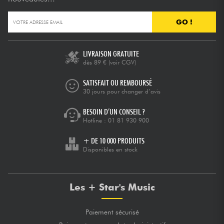
GO !
Câbles & Access.
HiFi
LIVRAISON GRATUITE
dès 89 €
(voir CGV)
Packs
SATISFAIT OU REMBOURSÉ
30 jours pour changer d’avis
Voir nos marques
BESOIN D’UN CONSEIL ?
Hotline :
01 81 930 900
+ DE 10 000 PRODUITS
Disponibles en stock
Les + Star's Music
Paiement sécurisé