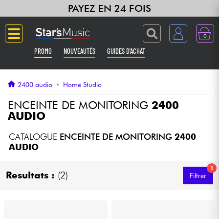
PAYEZ EN 24 FOIS
0
PROMO
NOUVEAUTÉS
GUIDES D'ACHAT
Langue
2400 audio
•
Home Studio
Guitares & Basses
ENCEINTE DE MONITORING
2400
AUDIO
Amplis & Effets
CATALOGUE
ENCEINTE DE MONITORING
2400
AUDIO
Claviers & Pianos
1
Resultats :
(2)
Filtrer
Synthés & Sampleurs
Home Studio