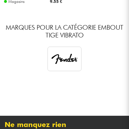
Magasins
9.55 €
Câbles & Access.
MARQUES POUR LA CATÉGORIE EMBOUT
HiFi
TIGE VIBRATO
Packs
Voir nos marques
Ne manquez rien