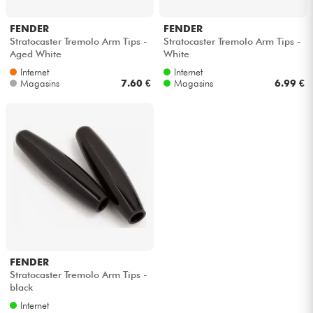
Casques
FENDER
FENDER
Stratocaster Tremolo Arm Tips -
Stratocaster Tremolo Arm Tips -
Micros & HF
Aged White
White
Internet
Internet
Magasins
7.60 €
Magasins
6.99 €
DJ
Sono
Eclairage
Batteries & Percu
Vents
FENDER
Violons & Quatuor
Stratocaster Tremolo Arm Tips -
black
Internet
Eveil Musical