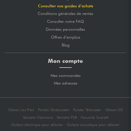
Consulter nos guides d’achats
Conditions générales de ventes
Consulter notre FAQ
Données personnelles
Offres d’emplois
Blog
Mon compte
Mes commandes
Mes adresses
Gibson Les Paul
Fender Stratocaster
Fender Telecaster
Gibson SG
Yamaha Clavinova
Yamaha PSR
Focusrite Scarlett
Guitare électrique pour débuter
Guitare acoustique pour débuter