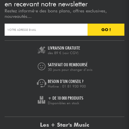
en recevant notre newsletter
Restez informé·e des bons plans, offres exclusives,
nouveautés...
GO !
LIVRAISON GRATUITE
dès 89 €
(voir CGV)
SATISFAIT OU REMBOURSÉ
30 jours pour changer d’avis
BESOIN D’UN CONSEIL ?
Hotline :
01 81 930 900
+ DE 10 000 PRODUITS
Disponibles en stock
Les + Star's Music