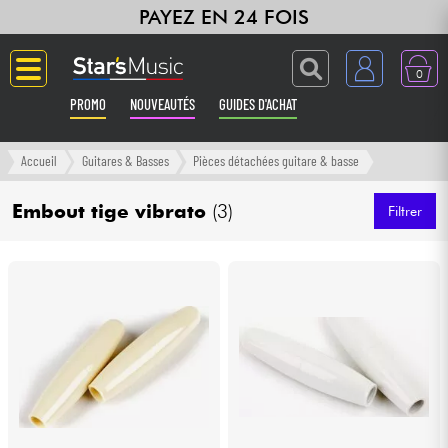
PAYEZ EN 24 FOIS
0
PROMO
NOUVEAUTÉS
GUIDES D'ACHAT
Langue
Accueil
Guitares & Basses
Pièces détachées guitare & basse
Guitares & Basses
Embout tige vibrato
(3)
Filtrer
Amplis & Effets
Claviers & Pianos
Synthés & Sampleurs
Home Studio