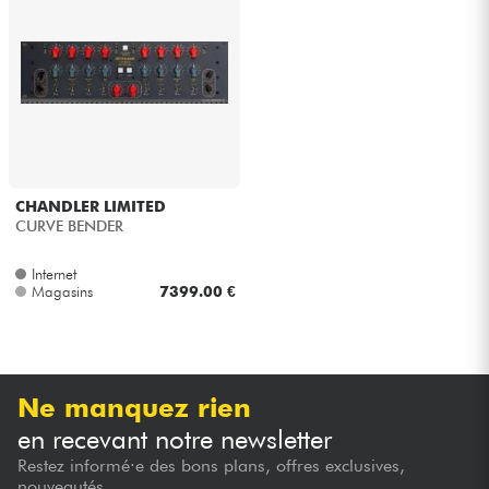
Casques
Micros & HF
DJ
Sono
CHANDLER LIMITED
CURVE BENDER
Eclairage
Internet
Magasins
7399.00 €
Batteries & Percu
Vents
Ne manquez rien
Violons & Quatuor
en recevant notre newsletter
Restez informé·e des bons plans, offres exclusives,
Eveil Musical
nouveautés...