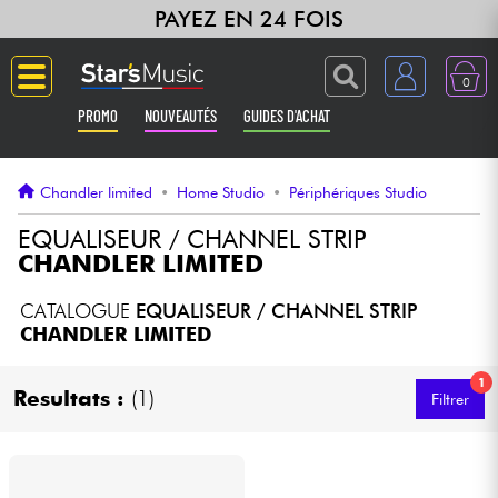
PAYEZ EN 24 FOIS
0
PROMO
NOUVEAUTÉS
GUIDES D'ACHAT
Langue
Chandler limited
•
Home Studio
•
Périphériques Studio
Guitares & Basses
EQUALISEUR / CHANNEL STRIP
CHANDLER LIMITED
Amplis & Effets
CATALOGUE
EQUALISEUR / CHANNEL STRIP
CHANDLER LIMITED
Claviers & Pianos
1
Resultats :
(1)
Filtrer
Synthés & Sampleurs
Home Studio