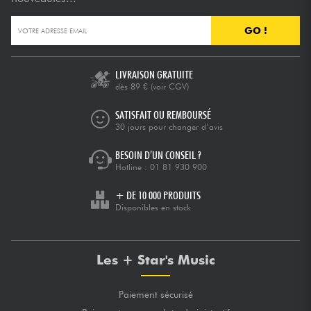
GO !
Câbles & Access.
HiFi
LIVRAISON GRATUITE
dès 89 €
(voir CGV)
Packs
SATISFAIT OU REMBOURSÉ
30 jours pour changer d’avis
Voir nos marques
BESOIN D’UN CONSEIL ?
Hotline :
01 81 930 900
+ DE 10 000 PRODUITS
Disponibles en stock
Les + Star's Music
Paiement sécurisé